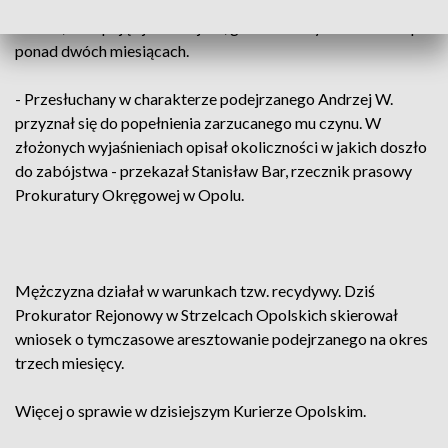
ul. Kilińskiego w Krapkowicach. Podejrzany następnie ukrył
zwłoki, zakopując je w miejscu, gdzie zostały odnalezione po
ponad dwóch miesiącach.
- Przesłuchany w charakterze podejrzanego Andrzej W.
przyznał się do popełnienia zarzucanego mu czynu. W
złożonych wyjaśnieniach opisał okoliczności w jakich doszło
do zabójstwa - przekazał Stanisław Bar, rzecznik prasowy
Prokuratury Okręgowej w Opolu.
Mężczyzna działał w warunkach tzw. recydywy. Dziś
Prokurator Rejonowy w Strzelcach Opolskich skierował
wniosek o tymczasowe aresztowanie podejrzanego na okres
trzech miesięcy.
Więcej o sprawie w dzisiejszym Kurierze Opolskim.