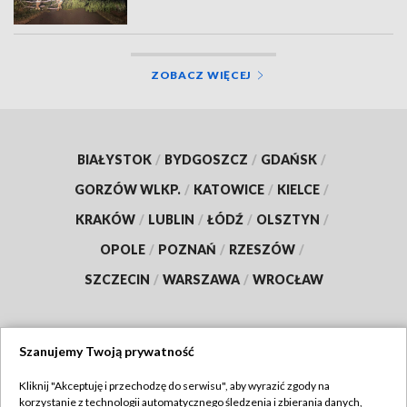
ZOBACZ WIĘCEJ
BIAŁYSTOK
/
BYDGOSZCZ
/
GDAŃSK
/
GORZÓW WLKP.
/
KATOWICE
/
KIELCE
/
KRAKÓW
/
LUBLIN
/
ŁÓDŹ
/
OLSZTYN
/
OPOLE
/
POZNAŃ
/
RZESZÓW
/
SZCZECIN
/
WARSZAWA
/
WROCŁAW
Szanujemy Twoją prywatność
Dołącz do nas:
Kliknij "Akceptuję i przechodzę do serwisu", aby wyrazić zgody na
korzystanie z technologii automatycznego śledzenia i zbierania danych,
TVP