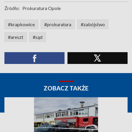
Źródło:
Prokuratura Opole
#krapkowice
#prokuratura
#zabójstwo
#areszt
#sąd
ZOBACZ TAKŻE