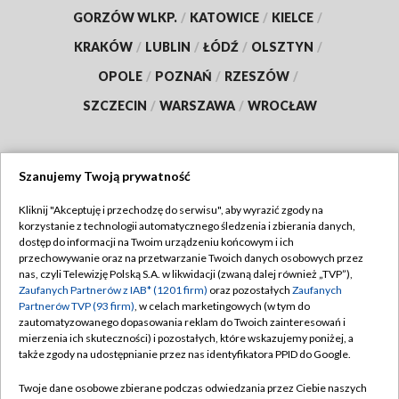
GORZÓW WLKP.
/
KATOWICE
/
KIELCE
/
KRAKÓW
/
LUBLIN
/
ŁÓDŹ
/
OLSZTYN
/
OPOLE
/
POZNAŃ
/
RZESZÓW
/
SZCZECIN
/
WARSZAWA
/
WROCŁAW
Szanujemy Twoją prywatność
Dołącz do nas:
Kliknij "Akceptuję i przechodzę do serwisu", aby wyrazić zgody na
korzystanie z technologii automatycznego śledzenia i zbierania danych,
TVP
dostęp do informacji na Twoim urządzeniu końcowym i ich
Abonament TVP
przechowywanie oraz na przetwarzanie Twoich danych osobowych przez
Regulamin TVP
nas, czyli Telewizję Polską S.A. w likwidacji (zwaną dalej również „TVP”),
Emisja w TVP
Zaufanych Partnerów z IAB* (1201 firm)
oraz pozostałych
Zaufanych
Polityka prywatności
Partnerów TVP (93 firm)
, w celach marketingowych (w tym do
Centrum informacji TVP
Moje zgody
zautomatyzowanego dopasowania reklam do Twoich zainteresowań i
mierzenia ich skuteczności) i pozostałych, które wskazujemy poniżej, a
Naziemna Telewizja Cyfrowa
Pomoc
także zgody na udostępnianie przez nas identyfikatora PPID do Google.
Sklep TVP
Biuro reklamy
Twoje dane osobowe zbierane podczas odwiedzania przez Ciebie naszych