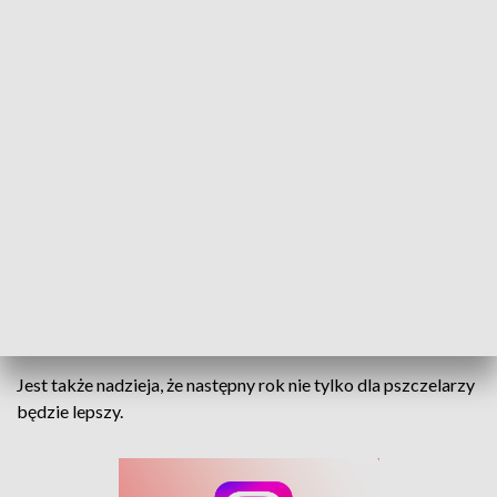
Podsumowanie i życzenia. Miodu nie zabraknie
Nyskie Stowarzyszenie Pszczelarzy im. Ks. Dr. Jana
Dzierżona podsumowało rok Są zyski, ale także
powodziowe straty. W czasie spotkania we wsi
Wierzbie były podziękowania.
Jest także nadzieja, że następny rok nie tylko dla pszczelarzy
będzie lepszy.