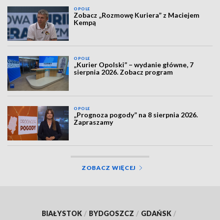
OPOLE
Zobacz „Rozmowę Kuriera” z Maciejem
Kempą
OPOLE
„Kurier Opolski” – wydanie główne, 7
sierpnia 2026. Zobacz program
OPOLE
„Prognoza pogody” na 8 sierpnia 2026.
Zapraszamy
ZOBACZ WIĘCEJ
BIAŁYSTOK
/
BYDGOSZCZ
/
GDAŃSK
/