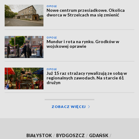
OPOLE
Nowe centrum przesiadkowe. Okolica
dworca w Strzelcach ma się zmienić
OPOLE
Mundur i rota na rynku. Grodków w
wojskowej oprawie
OPOLE
Już 15 raz strażacy rywalizują ze sobą w
regionalnych zawodach. Na starcie 61
drużyn
ZOBACZ WIĘCEJ
BIAŁYSTOK
/
BYDGOSZCZ
/
GDAŃSK
/