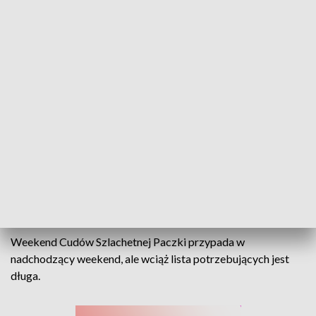
Szlachetnej Paczce brakuje darczyńców. Lista potrzebujących w regionie jest
długa
Do końca akcji pozostał jeszcze niecały tydzień, ale
wciąż brakuje darczyńców.
Weekend Cudów Szlachetnej Paczki przypada w
nadchodzący weekend, ale wciąż lista potrzebujących jest
długa.