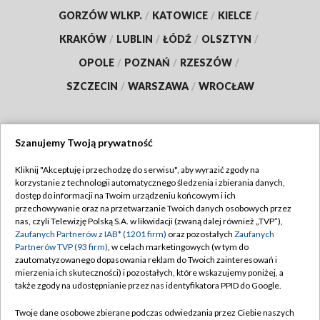
GORZÓW WLKP.
/
KATOWICE
/
KIELCE
/
KRAKÓW
/
LUBLIN
/
ŁÓDŹ
/
OLSZTYN
/
OPOLE
/
POZNAŃ
/
RZESZÓW
/
SZCZECIN
/
WARSZAWA
/
WROCŁAW
Szanujemy Twoją prywatność
Dołącz do nas:
Kliknij "Akceptuję i przechodzę do serwisu", aby wyrazić zgody na
korzystanie z technologii automatycznego śledzenia i zbierania danych,
TVP
dostęp do informacji na Twoim urządzeniu końcowym i ich
Abonament TVP
przechowywanie oraz na przetwarzanie Twoich danych osobowych przez
Regulamin TVP
nas, czyli Telewizję Polską S.A. w likwidacji (zwaną dalej również „TVP”),
Emisja w TVP
Zaufanych Partnerów z IAB* (1201 firm)
oraz pozostałych
Zaufanych
Polityka prywatności
Partnerów TVP (93 firm)
, w celach marketingowych (w tym do
Centrum informacji TVP
Moje zgody
zautomatyzowanego dopasowania reklam do Twoich zainteresowań i
mierzenia ich skuteczności) i pozostałych, które wskazujemy poniżej, a
Naziemna Telewizja Cyfrowa
Pomoc
także zgody na udostępnianie przez nas identyfikatora PPID do Google.
Sklep TVP
Biuro reklamy
Twoje dane osobowe zbierane podczas odwiedzania przez Ciebie naszych