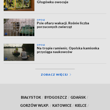
Głogówku owocuje
OPOLE
Psie ofiary wakacji. Rośnie liczba
porzuconych zwierząt
OPOLE
Na tropie ramienic. Opolska kamionka
przyciąga naukowców
ZOBACZ WIĘCEJ
BIAŁYSTOK
/
BYDGOSZCZ
/
GDAŃSK
/
GORZÓW WLKP.
/
KATOWICE
/
KIELCE
/