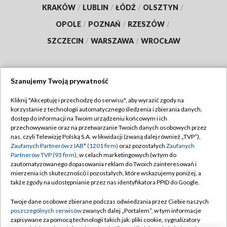
KRAKÓW
/
LUBLIN
/
ŁÓDŹ
/
OLSZTYN
/
OPOLE
/
POZNAŃ
/
RZESZÓW
/
SZCZECIN
/
WARSZAWA
/
WROCŁAW
Szanujemy Twoją prywatność
Dołącz do nas:
Kliknij "Akceptuję i przechodzę do serwisu", aby wyrazić zgody na
korzystanie z technologii automatycznego śledzenia i zbierania danych,
TVP
dostęp do informacji na Twoim urządzeniu końcowym i ich
Abonament TVP
przechowywanie oraz na przetwarzanie Twoich danych osobowych przez
Regulamin TVP
nas, czyli Telewizję Polską S.A. w likwidacji (zwaną dalej również „TVP”),
Emisja w TVP
Zaufanych Partnerów z IAB* (1201 firm)
oraz pozostałych
Zaufanych
Polityka prywatności
Partnerów TVP (93 firm)
, w celach marketingowych (w tym do
Centrum informacji TVP
Moje zgody
zautomatyzowanego dopasowania reklam do Twoich zainteresowań i
mierzenia ich skuteczności) i pozostałych, które wskazujemy poniżej, a
Naziemna Telewizja Cyfrowa
Pomoc
także zgody na udostępnianie przez nas identyfikatora PPID do Google.
Sklep TVP
Biuro reklamy
Twoje dane osobowe zbierane podczas odwiedzania przez Ciebie naszych
Rada Programowa
poszczególnych serwisów
zwanych dalej „Portalem”, w tym informacje
Kontakt
zapisywane za pomocą technologii takich jak: pliki cookie, sygnalizatory
System NOS