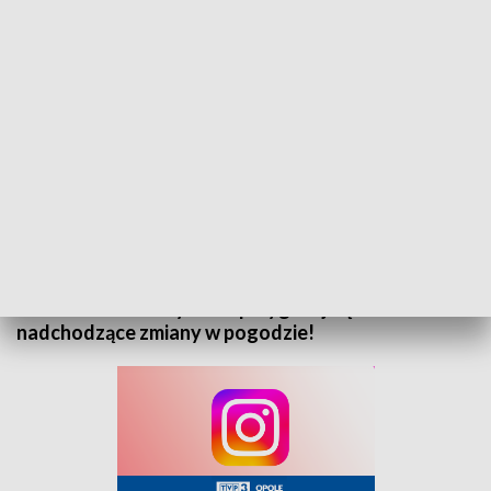
„Prognoza pogody” na 9 grudnia 2024. Zapraszamy
Zapraszamy do zapoznania się z prognozą pogody
na 9 grudnia 2024 roku. Sprawdź, jak będą wyglądać
warunki atmosferyczne i przygotuj się na
nadchodzące zmiany w pogodzie!