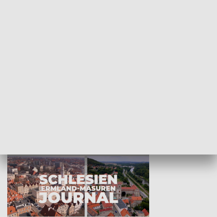
Wejściówka
Zakładka
MNIEJSZOŚCI