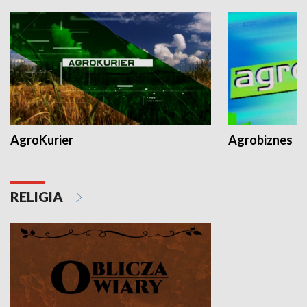
AgroKurier
Agrobiznes
RELIGIA