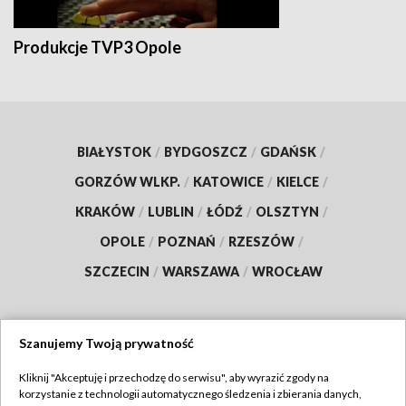
Produkcje TVP3 Opole
BIAŁYSTOK
/
BYDGOSZCZ
/
GDAŃSK
/
GORZÓW WLKP.
/
KATOWICE
/
KIELCE
/
KRAKÓW
/
LUBLIN
/
ŁÓDŹ
/
OLSZTYN
/
OPOLE
/
POZNAŃ
/
RZESZÓW
/
SZCZECIN
/
WARSZAWA
/
WROCŁAW
Szanujemy Twoją prywatność
Dołącz do nas:
Kliknij "Akceptuję i przechodzę do serwisu", aby wyrazić zgody na
korzystanie z technologii automatycznego śledzenia i zbierania danych,
TVP