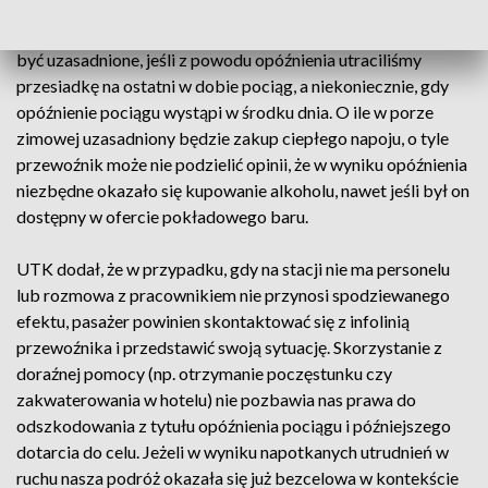
gdy chcemy szybciej wrócić tylko do domu, a przewoźnik
organizuje już transport zastępczy. Wynajęcie noclegu może
być uzasadnione, jeśli z powodu opóźnienia utraciliśmy
przesiadkę na ostatni w dobie pociąg, a niekoniecznie, gdy
opóźnienie pociągu wystąpi w środku dnia. O ile w porze
zimowej uzasadniony będzie zakup ciepłego napoju, o tyle
przewoźnik może nie podzielić opinii, że w wyniku opóźnienia
niezbędne okazało się kupowanie alkoholu, nawet jeśli był on
dostępny w ofercie pokładowego baru.
UTK dodał, że w przypadku, gdy na stacji nie ma personelu
lub rozmowa z pracownikiem nie przynosi spodziewanego
efektu, pasażer powinien skontaktować się z infolinią
przewoźnika i przedstawić swoją sytuację. Skorzystanie z
doraźnej pomocy (np. otrzymanie poczęstunku czy
zakwaterowania w hotelu) nie pozbawia nas prawa do
odszkodowania z tytułu opóźnienia pociągu i późniejszego
dotarcia do celu. Jeżeli w wyniku napotkanych utrudnień w
ruchu nasza podróż okazała się już bezcelowa w kontekście