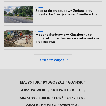
OPOLE
Zatoka do przebudowy. Zmiana przy
przystanku Oświęcimska-Osiedle w Opolu
OPOLE
Most na Stobrawie w Kluczborku to
początek. Ulicę Kościuszki czeka większa
przebudowa
ZOBACZ WIĘCEJ
BIAŁYSTOK
/
BYDGOSZCZ
/
GDAŃSK
/
GORZÓW WLKP.
/
KATOWICE
/
KIELCE
/
KRAKÓW
/
LUBLIN
/
ŁÓDŹ
/
OLSZTYN
/
OPOLE
/
POZNAŃ
/
RZESZÓW
/