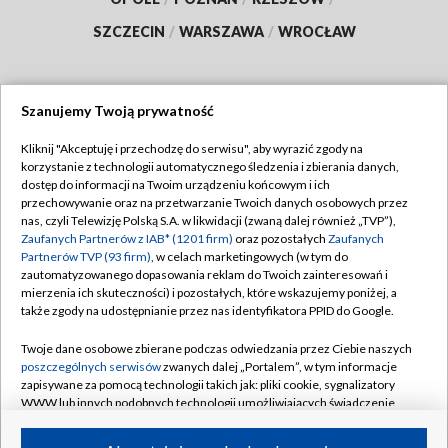
SZCZECIN
/
WARSZAWA
/
WROCŁAW
Szanujemy Twoją prywatność
Dołącz do nas:
Kliknij "Akceptuję i przechodzę do serwisu", aby wyrazić zgody na
korzystanie z technologii automatycznego śledzenia i zbierania danych,
TVP
dostęp do informacji na Twoim urządzeniu końcowym i ich
Abonament TVP
przechowywanie oraz na przetwarzanie Twoich danych osobowych przez
Regulamin TVP
nas, czyli Telewizję Polską S.A. w likwidacji (zwaną dalej również „TVP”),
Emisja w TVP
Polityka prywatności
Zaufanych Partnerów z IAB* (1201 firm)
oraz pozostałych
Zaufanych
Partnerów TVP (93 firm)
, w celach marketingowych (w tym do
Centrum informacji TVP
Moje zgody
zautomatyzowanego dopasowania reklam do Twoich zainteresowań i
mierzenia ich skuteczności) i pozostałych, które wskazujemy poniżej, a
Naziemna Telewizja Cyfrowa
Pomoc
także zgody na udostępnianie przez nas identyfikatora PPID do Google.
Sklep TVP
Biuro reklamy
Twoje dane osobowe zbierane podczas odwiedzania przez Ciebie naszych
Rada Programowa
Kontakt
poszczególnych serwisów
zwanych dalej „Portalem”, w tym informacje
zapisywane za pomocą technologii takich jak: pliki cookie, sygnalizatory
System NOS
WWW lub innych podobnych technologii umożliwiających świadczenie
dopasowanych i bezpiecznych usług, personalizację treści oraz reklam,
Informacje o nadawcy
Kanały
udostępnianie funkcji mediów społecznościowych oraz analizowanie