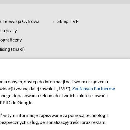
 Telewizja Cyfrowa
Sklep TVP
la prasy
tograficzny
sing (znaki)
klamy
Kontakt
rania danych, dostęp do informacji na Twoim urządzeniu
idacji (zwaną dalej również „TVP”),
Zaufanych Partnerów
anego dopasowania reklam do Twoich zainteresowań i
a PPID do Google.
”, w tym informacje zapisywane za pomocą technologii
zpiecznych usług, personalizację treści oraz reklam,