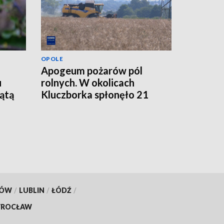
OPOLE
Apogeum pożarów pól
u
rolnych. W okolicach
iątą
Kluczborka spłonęło 21
hektarów
KÓW
/
LUBLIN
/
ŁÓDŹ
/
ROCŁAW