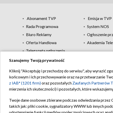
Abonament TVP
Emisja w TVP
Rada Programowa
System NOS
Biuro Reklamy
Ogłoszenie pr
Oferta Handlowa
Akademia Tele
Telegazeta ogłoszenia
Szanujemy Twoją prywatność
Regulamin TVP
Kliknij "Akceptuję i przechodzę do serwisu", aby wyrazić zg
końcowym i ich przechowywanie oraz na przetwarzanie Twoich
z IAB* (1201 firm)
oraz pozostałych
Zaufanych Partnerów T
mierzenia ich skuteczności) i pozostałych, które wskazujemy
Twoje dane osobowe zbierane podczas odwiedzania przez 
takich jak: pliki cookie, sygnalizatory WWW lub innych pod
udostępnianie funkcji mediów społecznościowych oraz anali