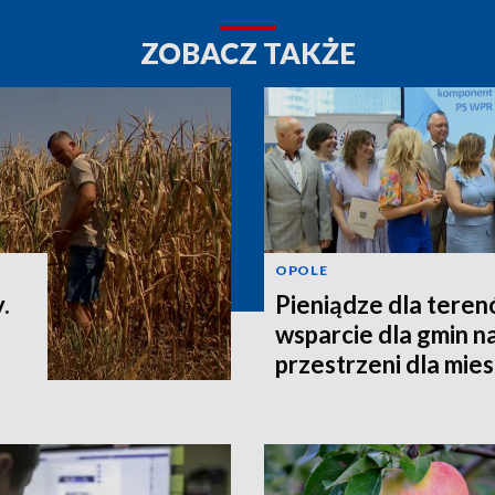
ZOBACZ TAKŻE
OPOLE
.
Pieniądze dla teren
wsparcie dla gmin n
przestrzeni dla mi