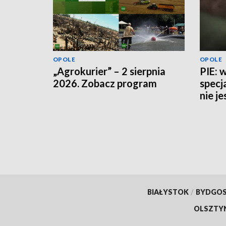
OPOLE
OPOLE
„Agrokurier” – 2 sierpnia
PIE: 
2026. Zobacz program
specj
nie j
potrz
BIAŁYSTOK
/
BYDGO
OLSZTY