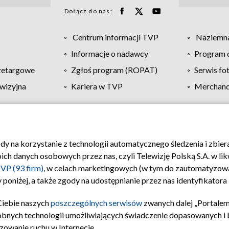
Dołącz do nas:
Centrum informacji TVP
Naziemna
Informacje o nadawcy
Program d
zetargowe
Zgłoś program (ROPAT)
Serwis fo
wizyjna
Kariera w TVP
Merchandi
Polityka prywatności
Moje zgody
Pomoc
Biuro re
ody na korzystanie z technologii automatycznego śledzenia i zbie
 danych osobowych przez nas, czyli Telewizję Polską S.A. w likw
VP (93 firm)
, w celach marketingowych (w tym do zautomatyzow
 poniżej, a także zgody na udostępnianie przez nas identyfikator
Ciebie naszych
poszczególnych serwisów
zwanych dalej „Portalem
obnych technologii umożliwiających świadczenie dopasowanych i be
zowanie ruchu w Internecie.