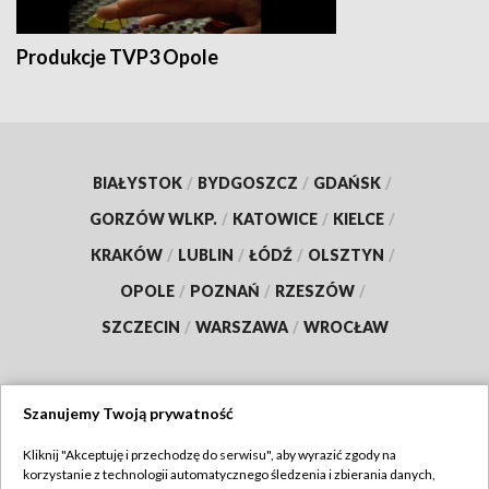
Produkcje TVP3 Opole
BIAŁYSTOK
/
BYDGOSZCZ
/
GDAŃSK
/
GORZÓW WLKP.
/
KATOWICE
/
KIELCE
/
KRAKÓW
/
LUBLIN
/
ŁÓDŹ
/
OLSZTYN
/
OPOLE
/
POZNAŃ
/
RZESZÓW
/
SZCZECIN
/
WARSZAWA
/
WROCŁAW
Szanujemy Twoją prywatność
Dołącz do nas:
Kliknij "Akceptuję i przechodzę do serwisu", aby wyrazić zgody na
korzystanie z technologii automatycznego śledzenia i zbierania danych,
TVP