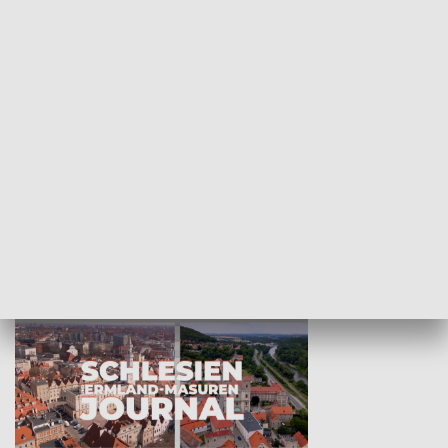
Wejściówka
Zakładka
MNIEJSZOŚCI