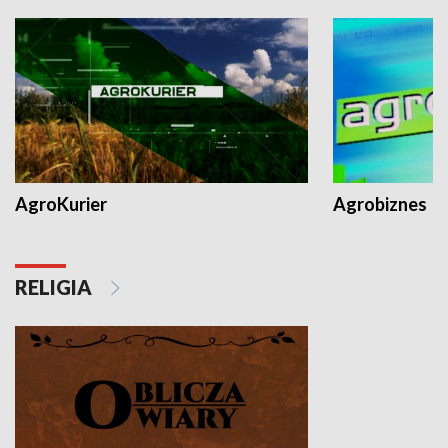
AgroKurier
Agrobiznes
RELIGIA