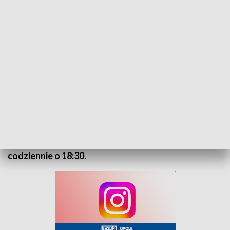
Kurier Opolski - wydanie główne – 6 grudnia 2024
„Kurier Opolski” to codzienna porcja informacji o
najważniejszych wydarzeniach w regionie. Na
główne wydanie zapraszamy do TVP3 Opole
codziennie o 18:30.