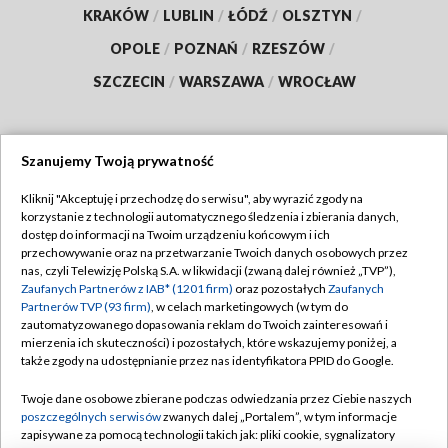
KRAKÓW
/
LUBLIN
/
ŁÓDŹ
/
OLSZTYN
/
OPOLE
/
POZNAŃ
/
RZESZÓW
/
SZCZECIN
/
WARSZAWA
/
WROCŁAW
Szanujemy Twoją prywatność
Dołącz do nas:
Kliknij "Akceptuję i przechodzę do serwisu", aby wyrazić zgody na
korzystanie z technologii automatycznego śledzenia i zbierania danych,
TVP
dostęp do informacji na Twoim urządzeniu końcowym i ich
Abonament TVP
przechowywanie oraz na przetwarzanie Twoich danych osobowych przez
Regulamin TVP
nas, czyli Telewizję Polską S.A. w likwidacji (zwaną dalej również „TVP”),
Emisja w TVP
Polityka prywatności
Zaufanych Partnerów z IAB* (1201 firm)
oraz pozostałych
Zaufanych
Partnerów TVP (93 firm)
, w celach marketingowych (w tym do
Centrum informacji TVP
Moje zgody
zautomatyzowanego dopasowania reklam do Twoich zainteresowań i
mierzenia ich skuteczności) i pozostałych, które wskazujemy poniżej, a
Naziemna Telewizja Cyfrowa
Pomoc
także zgody na udostępnianie przez nas identyfikatora PPID do Google.
Sklep TVP
Biuro reklamy
Twoje dane osobowe zbierane podczas odwiedzania przez Ciebie naszych
Rada Programowa
Kontakt
poszczególnych serwisów
zwanych dalej „Portalem”, w tym informacje
zapisywane za pomocą technologii takich jak: pliki cookie, sygnalizatory
System NOS