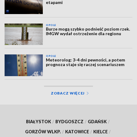
etapami
OPOLE
Burze mogą szybko podnieść poziom rzek.
IMGW wydał ostrzeżenie dla regionu
OPOLE
Meteorolog: 3-4 dni pewności, a potem
prognoza staje się raczej scenariuszem
ZOBACZ WIĘCEJ
BIAŁYSTOK
/
BYDGOSZCZ
/
GDAŃSK
/
GORZÓW WLKP.
/
KATOWICE
/
KIELCE
/