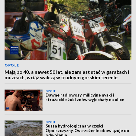
OPOLE
Mają po 40, a nawet 50 lat, ale zamiast stać w garażach i
muzeach, wciąż walczą w trudnym górskim terenie
OPOLE
Dawne radiowozy, milicyjne nyski i
strażackie żuki znów wyjechały na ulice
OPOLE
Susza hydrologiczna w części
Opolszczyzny. Ostrzeżenie obowiązuje do
odwołania