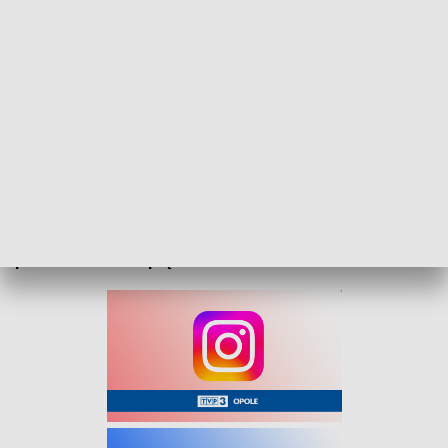
„Kurier Opolski” – flesz, 5 grudnia 2024
Na nasz serwis informacyjny zapraszamy od
poniedziałku do piątku o 16:30.