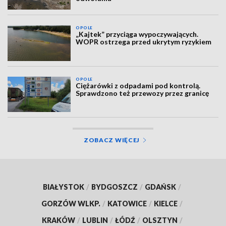
OPOLE
„Kajtek” przyciąga wypoczywających.
WOPR ostrzega przed ukrytym ryzykiem
OPOLE
Ciężarówki z odpadami pod kontrolą.
Sprawdzono też przewozy przez granicę
ZOBACZ WIĘCEJ
BIAŁYSTOK
/
BYDGOSZCZ
/
GDAŃSK
/
GORZÓW WLKP.
/
KATOWICE
/
KIELCE
/
KRAKÓW
/
LUBLIN
/
ŁÓDŹ
/
OLSZTYN
/