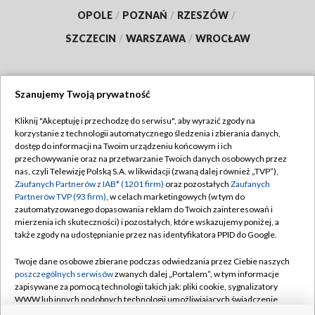
OPOLE
/
POZNAŃ
/
RZESZÓW
/
SZCZECIN
/
WARSZAWA
/
WROCŁAW
Szanujemy Twoją prywatność
Dołącz do nas:
Kliknij "Akceptuję i przechodzę do serwisu", aby wyrazić zgody na
korzystanie z technologii automatycznego śledzenia i zbierania danych,
TVP
dostęp do informacji na Twoim urządzeniu końcowym i ich
Abonament TVP
przechowywanie oraz na przetwarzanie Twoich danych osobowych przez
Regulamin TVP
nas, czyli Telewizję Polską S.A. w likwidacji (zwaną dalej również „TVP”),
Emisja w TVP
Zaufanych Partnerów z IAB* (1201 firm)
oraz pozostałych
Zaufanych
Polityka prywatności
Partnerów TVP (93 firm)
, w celach marketingowych (w tym do
Centrum informacji TVP
Moje zgody
zautomatyzowanego dopasowania reklam do Twoich zainteresowań i
mierzenia ich skuteczności) i pozostałych, które wskazujemy poniżej, a
Naziemna Telewizja Cyfrowa
Pomoc
także zgody na udostępnianie przez nas identyfikatora PPID do Google.
Sklep TVP
Biuro reklamy
Twoje dane osobowe zbierane podczas odwiedzania przez Ciebie naszych
Rada Programowa
poszczególnych serwisów
zwanych dalej „Portalem”, w tym informacje
Kontakt
zapisywane za pomocą technologii takich jak: pliki cookie, sygnalizatory
System NOS
WWW lub innych podobnych technologii umożliwiających świadczenie
dopasowanych i bezpiecznych usług, personalizację treści oraz reklam,