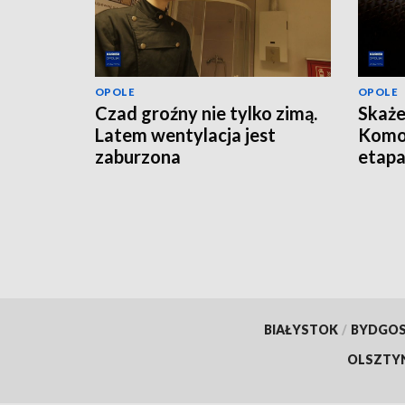
OPOLE
OPOLE
Czad groźny nie tylko zimą.
Skaże
Latem wentylacja jest
Komo
zaburzona
etap
BIAŁYSTOK
/
BYDGO
OLSZTY