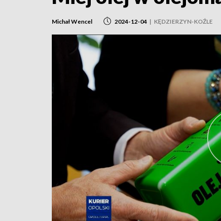
Michał Wencel
2024-12-04
|
KĘDZIERZYN-KOŹLE