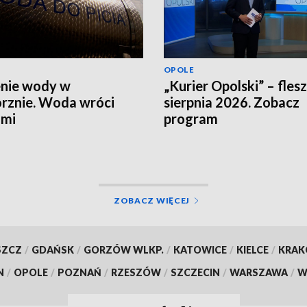
OPOLE
nie wody w
„Kurier Opolski” – flesz
rznie. Woda wróci
sierpnia 2026. Zobacz
ami
program
ZOBACZ WIĘCEJ
SZCZ
/
GDAŃSK
/
GORZÓW WLKP.
/
KATOWICE
/
KIELCE
/
KRA
N
/
OPOLE
/
POZNAŃ
/
RZESZÓW
/
SZCZECIN
/
WARSZAWA
/
W