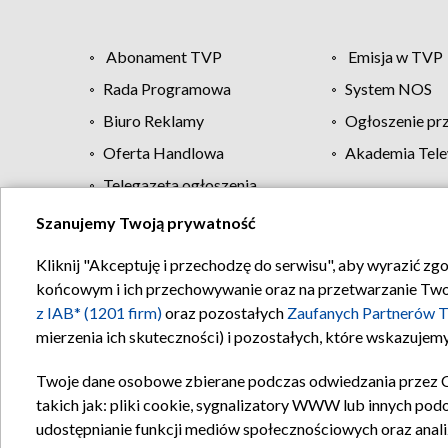
Abonament TVP
Emisja w TVP
Rada Programowa
System NOS
Biuro Reklamy
Ogłoszenie pr
Oferta Handlowa
Akademia Tele
Telegazeta ogłoszenia
Szanujemy Twoją prywatność
Regulamin TVP
Kliknij "Akceptuję i przechodzę do serwisu", aby wyrazić zg
końcowym i ich przechowywanie oraz na przetwarzanie Twoich
z IAB* (1201 firm)
oraz pozostałych
Zaufanych Partnerów T
mierzenia ich skuteczności) i pozostałych, które wskazujemy
Twoje dane osobowe zbierane podczas odwiedzania przez 
takich jak: pliki cookie, sygnalizatory WWW lub innych pod
udostępnianie funkcji mediów społecznościowych oraz anali