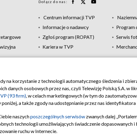
Dołącz do nas:
Centrum informacji TVP
Naziemna
Informacje o nadawcy
Program d
zetargowe
Zgłoś program (ROPAT)
Serwis fo
wizyjna
Kariera w TVP
Merchandi
Polityka prywatności
Moje zgody
Pomoc
Biuro re
ody na korzystanie z technologii automatycznego śledzenia i zbie
 danych osobowych przez nas, czyli Telewizję Polską S.A. w likw
VP (93 firm)
, w celach marketingowych (w tym do zautomatyzow
 poniżej, a także zgody na udostępnianie przez nas identyfikator
Ciebie naszych
poszczególnych serwisów
zwanych dalej „Portalem
obnych technologii umożliwiających świadczenie dopasowanych i be
zowanie ruchu w Internecie.