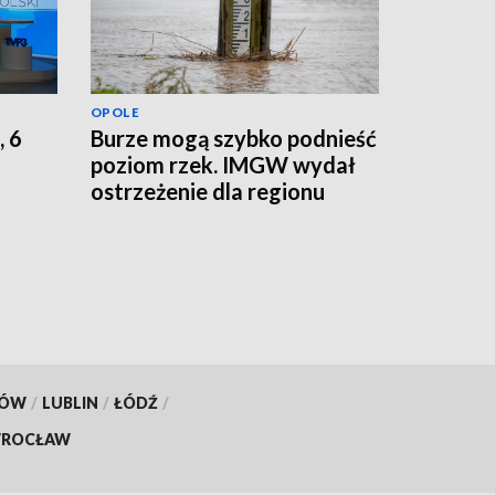
OPOLE
, 6
Burze mogą szybko podnieść
poziom rzek. IMGW wydał
ostrzeżenie dla regionu
KÓW
/
LUBLIN
/
ŁÓDŹ
/
ROCŁAW