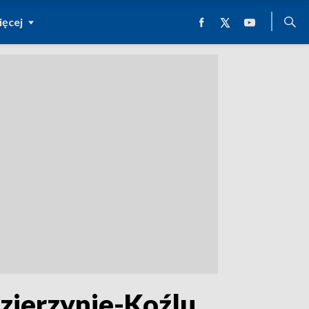
ęcej
zierzynie-Koźlu