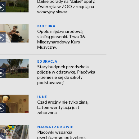
Dzikie porady na "dzikie" opały.
Zwierzęta w ZOO z recptą na
wkacyjny skwar
KULTURA
Opole międzynarodową
stolicą piosenki. Trwa 36.
Międzynarodowy Kurs
Muzyczny.
EDUKACJA
Stary budynek przedszkola
pójdzie w odstawkę. Placówka
przeniesie się do szkoły
podstawowej
INNE
Czad groźny nie tylko zimą.
Latem wentylacja jest
zaburzona
NAUKA I ZDROWIE
Placówki wsparcia
psychicznego potrzebne.