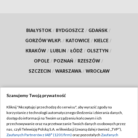
BIAŁYSTOK
/
BYDGOSZCZ
/
GDAŃSK
/
GORZÓW WLKP.
/
KATOWICE
/
KIELCE
/
KRAKÓW
/
LUBLIN
/
ŁÓDŹ
/
OLSZTYN
/
OPOLE
/
POZNAŃ
/
RZESZÓW
/
SZCZECIN
/
WARSZAWA
/
WROCŁAW
Szanujemy Twoją prywatność
Dołącz do nas:
Kliknij "Akceptuję i przechodzę do serwisu", aby wyrazić zgody na
korzystanie z technologii automatycznego śledzenia i zbierania danych,
TVP
dostęp do informacji na Twoim urządzeniu końcowym i ich
Abonament TVP
przechowywanie oraz na przetwarzanie Twoich danych osobowych przez
Regulamin TVP
nas, czyli Telewizję Polską S.A. w likwidacji (zwaną dalej również „TVP”),
Emisja w TVP
Zaufanych Partnerów z IAB* (1201 firm)
oraz pozostałych
Zaufanych
Polityka prywatności