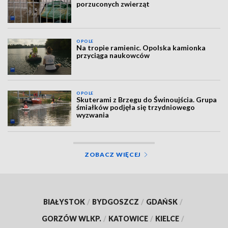
porzuconych zwierząt
OPOLE
Na tropie ramienic. Opolska kamionka
przyciąga naukowców
OPOLE
Skuterami z Brzegu do Świnoujścia. Grupa
śmiałków podjęła się trzydniowego
wyzwania
ZOBACZ WIĘCEJ
BIAŁYSTOK
/
BYDGOSZCZ
/
GDAŃSK
/
GORZÓW WLKP.
/
KATOWICE
/
KIELCE
/