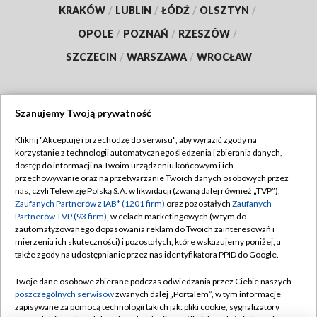
KRAKÓW
/
LUBLIN
/
ŁÓDŹ
/
OLSZTYN
/
OPOLE
/
POZNAŃ
/
RZESZÓW
/
SZCZECIN
/
WARSZAWA
/
WROCŁAW
Szanujemy Twoją prywatność
Dołącz do nas:
Kliknij "Akceptuję i przechodzę do serwisu", aby wyrazić zgody na
korzystanie z technologii automatycznego śledzenia i zbierania danych,
TVP
dostęp do informacji na Twoim urządzeniu końcowym i ich
Abonament TVP
przechowywanie oraz na przetwarzanie Twoich danych osobowych przez
Regulamin TVP
nas, czyli Telewizję Polską S.A. w likwidacji (zwaną dalej również „TVP”),
Emisja w TVP
Zaufanych Partnerów z IAB* (1201 firm)
oraz pozostałych
Zaufanych
Polityka prywatności
Partnerów TVP (93 firm)
, w celach marketingowych (w tym do
Centrum informacji TVP
Moje zgody
zautomatyzowanego dopasowania reklam do Twoich zainteresowań i
mierzenia ich skuteczności) i pozostałych, które wskazujemy poniżej, a
Naziemna Telewizja Cyfrowa
Pomoc
także zgody na udostępnianie przez nas identyfikatora PPID do Google.
Sklep TVP
Biuro reklamy
Twoje dane osobowe zbierane podczas odwiedzania przez Ciebie naszych
Rada Programowa
poszczególnych serwisów
zwanych dalej „Portalem”, w tym informacje
Kontakt
zapisywane za pomocą technologii takich jak: pliki cookie, sygnalizatory
System NOS