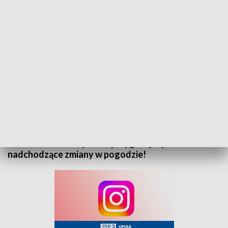
„Prognoza pogody” na 3 grudnia 2024. Zapraszamy
Zapraszamy do zapoznania się z prognozą pogody
na 3 grudnia 2024 roku. Sprawdź, jak będą wyglądać
warunki atmosferyczne i przygotuj się na
nadchodzące zmiany w pogodzie!