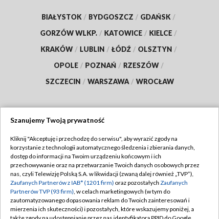
BIAŁYSTOK
/
BYDGOSZCZ
/
GDAŃSK
/
GORZÓW WLKP.
/
KATOWICE
/
KIELCE
/
KRAKÓW
/
LUBLIN
/
ŁÓDŹ
/
OLSZTYN
/
OPOLE
/
POZNAŃ
/
RZESZÓW
/
SZCZECIN
/
WARSZAWA
/
WROCŁAW
Szanujemy Twoją prywatność
Dołącz do nas:
Kliknij "Akceptuję i przechodzę do serwisu", aby wyrazić zgody na
korzystanie z technologii automatycznego śledzenia i zbierania danych,
TVP
dostęp do informacji na Twoim urządzeniu końcowym i ich
Abonament TVP
przechowywanie oraz na przetwarzanie Twoich danych osobowych przez
Regulamin TVP
nas, czyli Telewizję Polską S.A. w likwidacji (zwaną dalej również „TVP”),
Emisja w TVP
Zaufanych Partnerów z IAB* (1201 firm)
oraz pozostałych
Zaufanych
Polityka prywatności
Partnerów TVP (93 firm)
, w celach marketingowych (w tym do
Centrum informacji TVP
Moje zgody
zautomatyzowanego dopasowania reklam do Twoich zainteresowań i
mierzenia ich skuteczności) i pozostałych, które wskazujemy poniżej, a
Naziemna Telewizja Cyfrowa
Pomoc
także zgody na udostępnianie przez nas identyfikatora PPID do Google.