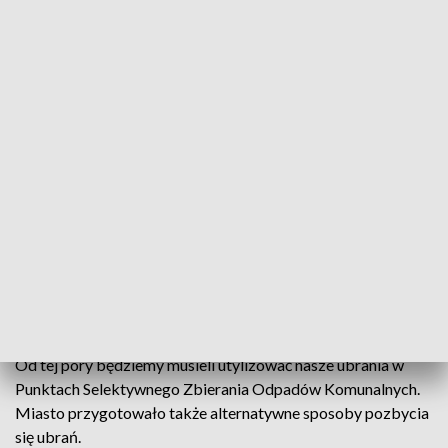
Już niedługo nie wrzucisz już odzieży do odpadów zmieszanych. Trzeba będzie
jechać do PSZOK-u
Od 1 stycznia w Polsce zaczną obowiązywać nowe
przepisy związane z segregacją odpadów. Dotyczy
to odzieży i tekstyliów.
Od tej pory będziemy musieli utylizować nasze ubrania w
Punktach Selektywnego Zbierania Odpadów Komunalnych.
Miasto przygotowało także alternatywne sposoby pozbycia
się ubrań.