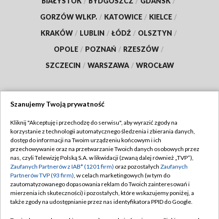
BIAŁYSTOK
/
BYDGOSZCZ
/
GDAŃSK
/
GORZÓW WLKP.
/
KATOWICE
/
KIELCE
/
KRAKÓW
/
LUBLIN
/
ŁÓDŹ
/
OLSZTYN
/
OPOLE
/
POZNAŃ
/
RZESZÓW
/
SZCZECIN
/
WARSZAWA
/
WROCŁAW
Szanujemy Twoją prywatność
Dołącz do nas:
Kliknij "Akceptuję i przechodzę do serwisu", aby wyrazić zgody na
korzystanie z technologii automatycznego śledzenia i zbierania danych,
TVP
dostęp do informacji na Twoim urządzeniu końcowym i ich
Abonament TVP
przechowywanie oraz na przetwarzanie Twoich danych osobowych przez
Regulamin TVP
nas, czyli Telewizję Polską S.A. w likwidacji (zwaną dalej również „TVP”),
Emisja w TVP
Zaufanych Partnerów z IAB* (1201 firm)
oraz pozostałych
Zaufanych
Polityka prywatności
Partnerów TVP (93 firm)
, w celach marketingowych (w tym do
Centrum informacji TVP
Moje zgody
zautomatyzowanego dopasowania reklam do Twoich zainteresowań i
mierzenia ich skuteczności) i pozostałych, które wskazujemy poniżej, a
Naziemna Telewizja Cyfrowa
Pomoc
także zgody na udostępnianie przez nas identyfikatora PPID do Google.
Sklep TVP
Biuro reklamy