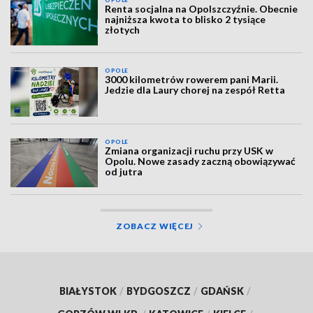
Renta socjalna na Opolszczyźnie. Obecnie
najniższa kwota to blisko 2 tysiące
złotych
OPOLE
3000 kilometrów rowerem pani Marii.
Jedzie dla Laury chorej na zespół Retta
OPOLE
Zmiana organizacji ruchu przy USK w
Opolu. Nowe zasady zaczną obowiązywać
od jutra
ZOBACZ WIĘCEJ
BIAŁYSTOK
/
BYDGOSZCZ
/
GDAŃSK
/