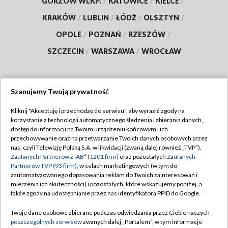
GORZÓW WLKP.
/
KATOWICE
/
KIELCE
/
KRAKÓW
/
LUBLIN
/
ŁÓDŹ
/
OLSZTYN
/
OPOLE
/
POZNAŃ
/
RZESZÓW
/
SZCZECIN
/
WARSZAWA
/
WROCŁAW
Szanujemy Twoją prywatność
Dołącz do nas:
Kliknij "Akceptuję i przechodzę do serwisu", aby wyrazić zgody na
korzystanie z technologii automatycznego śledzenia i zbierania danych,
TVP
dostęp do informacji na Twoim urządzeniu końcowym i ich
Abonament TVP
przechowywanie oraz na przetwarzanie Twoich danych osobowych przez
Regulamin TVP
nas, czyli Telewizję Polską S.A. w likwidacji (zwaną dalej również „TVP”),
Emisja w TVP
Zaufanych Partnerów z IAB* (1201 firm)
oraz pozostałych
Zaufanych
Polityka prywatności
Partnerów TVP (93 firm)
, w celach marketingowych (w tym do
Centrum informacji TVP
Moje zgody
zautomatyzowanego dopasowania reklam do Twoich zainteresowań i
mierzenia ich skuteczności) i pozostałych, które wskazujemy poniżej, a
Naziemna Telewizja Cyfrowa
Pomoc
także zgody na udostępnianie przez nas identyfikatora PPID do Google.
Sklep TVP
Biuro reklamy
Twoje dane osobowe zbierane podczas odwiedzania przez Ciebie naszych
Rada Programowa
poszczególnych serwisów
zwanych dalej „Portalem”, w tym informacje
Kontakt