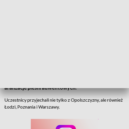
Pieśni adwentowe. IV Warsztaty Liturgiczno-Muzyczne
120 osób wzięło udział w czwartej edycji
Warsztatów Liturgiczno-Muzycznych w
Głogówku. Przedmiotem ćwiczeń były nowe
aranżacje pieśni adwentowych.
Uczestnicy przyjechali nie tylko z Opolszczyzny, ale również
Łodzi, Poznania i Warszawy.