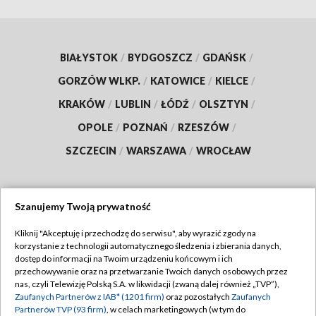
BIAŁYSTOK
/
BYDGOSZCZ
/
GDAŃSK
/
GORZÓW WLKP.
/
KATOWICE
/
KIELCE
/
KRAKÓW
/
LUBLIN
/
ŁÓDŹ
/
OLSZTYN
/
OPOLE
/
POZNAŃ
/
RZESZÓW
/
SZCZECIN
/
WARSZAWA
/
WROCŁAW
Szanujemy Twoją prywatność
Dołącz do nas:
Kliknij "Akceptuję i przechodzę do serwisu", aby wyrazić zgody na
korzystanie z technologii automatycznego śledzenia i zbierania danych,
TVP
dostęp do informacji na Twoim urządzeniu końcowym i ich
Abonament TVP
przechowywanie oraz na przetwarzanie Twoich danych osobowych przez
Regulamin TVP
nas, czyli Telewizję Polską S.A. w likwidacji (zwaną dalej również „TVP”),
Emisja w TVP
Zaufanych Partnerów z IAB* (1201 firm)
oraz pozostałych
Zaufanych
Polityka prywatności
Partnerów TVP (93 firm)
, w celach marketingowych (w tym do