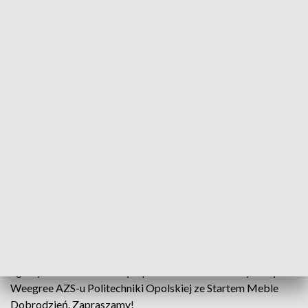
„Sport Opolski” – 20 listopada 2024
Wielkimi krokami zbliżają się Mistrzostwa Świata
Mężczyzn 2025 w piłce ręcznej. W szerokim
składzie reprezentacji Polski znalazło się pięciu
zawodników Corotop Gwardii Opole.
W programie również o sukcesach młodych reprezentantów
naszego kraju podczas Pucharu Świata w short tracku,
ligowym meczu Puchaczy Opole oraz starciu koszykarzy
Weegree AZS-u Politechniki Opolskiej ze Startem Meble
Dobrodzień. Zapraszamy!