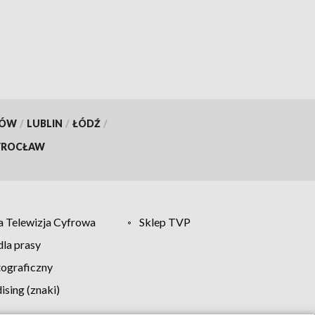
KÓW
/
LUBLIN
/
ŁÓDŹ
/
ROCŁAW
 Telewizja Cyfrowa
Sklep TVP
la prasy
tograficzny
sing (znaki)