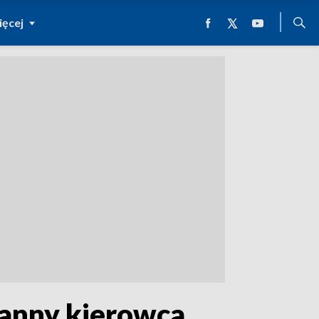
ęcej
Ranny kierowca