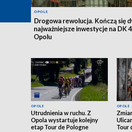
OPOLE
Drogowa rewolucja. Kończą się d
najważniejsze inwestycje na DK 
Opolu
OPOLE
OPOLE
Utrudnienia w ruchu. Z
Zmian
Opola wystartuje kolejny
Ulica
etap Tour de Pologne
Tour 