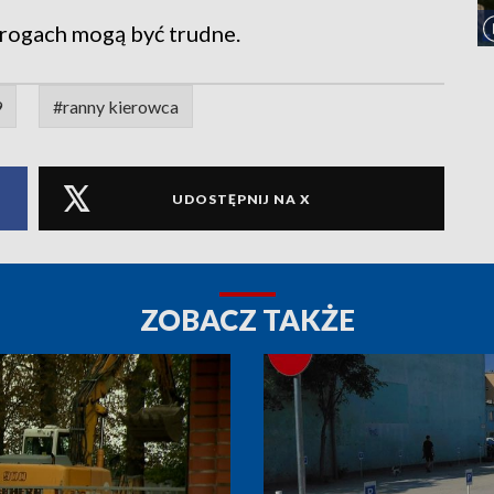
drogach mogą być trudne.
9
#ranny kierowca
UDOSTĘPNIJ NA X
ZOBACZ TAKŻE