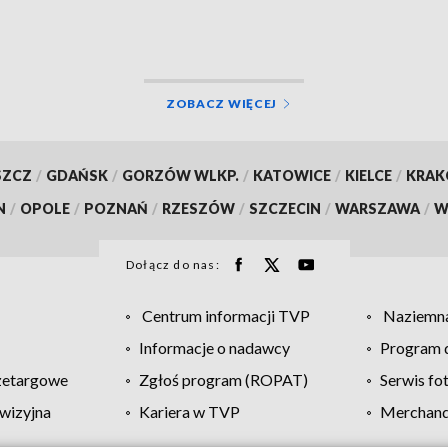
oznaczeń
ZOBACZ WIĘCEJ
SZCZ
/
GDAŃSK
/
GORZÓW WLKP.
/
KATOWICE
/
KIELCE
/
KRA
N
/
OPOLE
/
POZNAŃ
/
RZESZÓW
/
SZCZECIN
/
WARSZAWA
/
W
Dołącz do nas:
Centrum informacji TVP
Naziemna
Informacje o nadawcy
Program d
zetargowe
Zgłoś program (ROPAT)
Serwis fo
wizyjna
Kariera w TVP
Merchandi