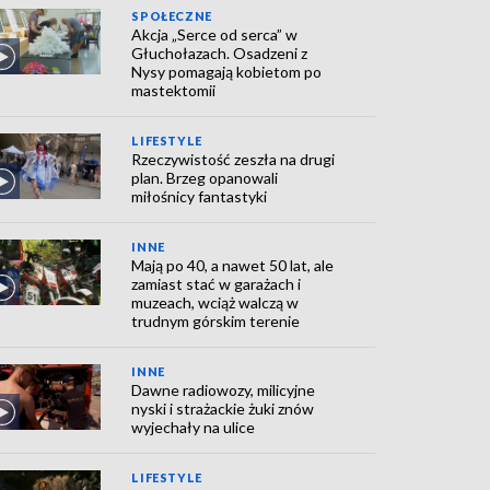
SPOŁECZNE
Akcja „Serce od serca” w
Głuchołazach. Osadzeni z
Nysy pomagają kobietom po
mastektomii
LIFESTYLE
Rzeczywistość zeszła na drugi
plan. Brzeg opanowali
miłośnicy fantastyki
INNE
Mają po 40, a nawet 50 lat, ale
zamiast stać w garażach i
muzeach, wciąż walczą w
trudnym górskim terenie
INNE
Dawne radiowozy, milicyjne
nyski i strażackie żuki znów
wyjechały na ulice
LIFESTYLE