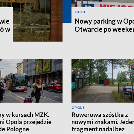
OPOLE
wie
Nowy parking w Opo
46 w
Otwarcie po weeke
OPOLE
y w kursach MZK.
Rowerowa szóstka z
mi Opola przejedzie
nowymi znakami. Jede
de Pologne
fragment nadal bez