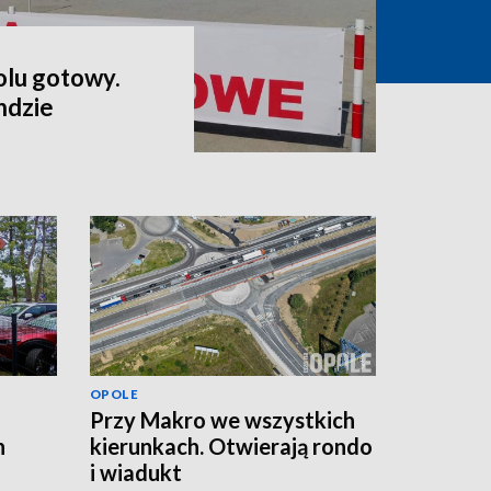
lu gotowy.
ndzie
OPOLE
Przy Makro we wszystkich
n
kierunkach. Otwierają rondo
i wiadukt