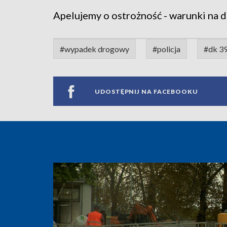
Apelujemy o ostrożność - warunki na 
#wypadek drogowy
#policja
#dk 3
UDOSTĘPNIJ NA FACEBOOKU