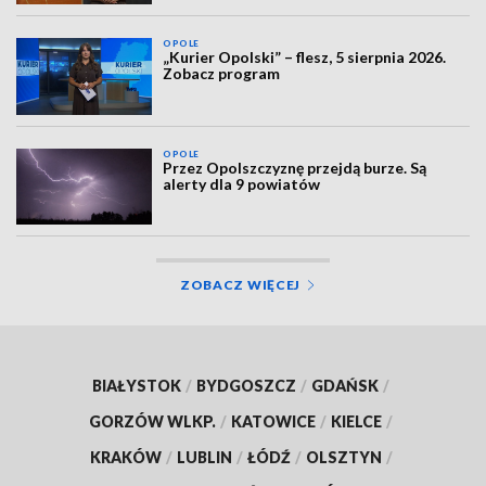
OPOLE
„Kurier Opolski” – flesz, 5 sierpnia 2026.
Zobacz program
OPOLE
Przez Opolszczyznę przejdą burze. Są
alerty dla 9 powiatów
ZOBACZ WIĘCEJ
BIAŁYSTOK
/
BYDGOSZCZ
/
GDAŃSK
/
GORZÓW WLKP.
/
KATOWICE
/
KIELCE
/
KRAKÓW
/
LUBLIN
/
ŁÓDŹ
/
OLSZTYN
/