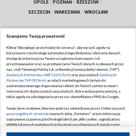
OPOLE
/
POZNAŃ
/
RZESZÓW
/
SZCZECIN
/
WARSZAWA
/
WROCŁAW
Szanujemy Twoją prywatność
Dołącz do nas:
Kliknij "Akceptuję i przechodzę do serwisu", aby wyrazić zgody na
korzystanie z technologii automatycznego śledzenia i zbierania danych,
TVP
dostęp do informacji na Twoim urządzeniu końcowym i ich
Abonament TVP
przechowywanie oraz na przetwarzanie Twoich danych osobowych przez
Regulamin TVP
nas, czyli Telewizję Polską S.A. w likwidacji (zwaną dalej również „TVP”),
Emisja w TVP
Zaufanych Partnerów z IAB* (1201 firm)
oraz pozostałych
Zaufanych
Polityka prywatności
Partnerów TVP (93 firm)
, w celach marketingowych (w tym do
Centrum informacji TVP
Moje zgody
zautomatyzowanego dopasowania reklam do Twoich zainteresowań i
mierzenia ich skuteczności) i pozostałych, które wskazujemy poniżej, a
Naziemna Telewizja Cyfrowa
Pomoc
także zgody na udostępnianie przez nas identyfikatora PPID do Google.
Sklep TVP
Biuro reklamy
Twoje dane osobowe zbierane podczas odwiedzania przez Ciebie naszych
Rada Programowa
poszczególnych serwisów
zwanych dalej „Portalem”, w tym informacje
Kontakt
zapisywane za pomocą technologii takich jak: pliki cookie, sygnalizatory
System NOS
WWW lub innych podobnych technologii umożliwiających świadczenie
dopasowanych i bezpiecznych usług, personalizację treści oraz reklam,
Informacje o nadawcy
Kanały
udostępnianie funkcji mediów społecznościowych oraz analizowanie