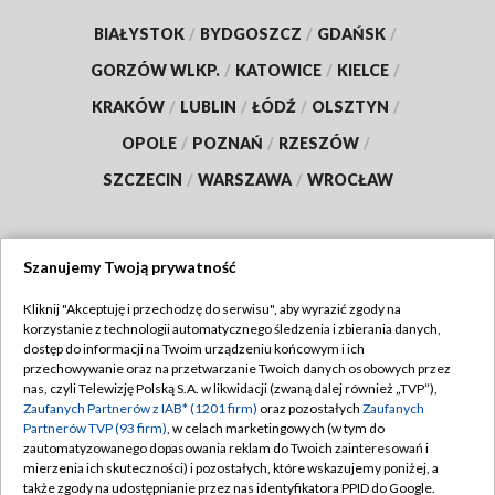
BIAŁYSTOK
/
BYDGOSZCZ
/
GDAŃSK
/
GORZÓW WLKP.
/
KATOWICE
/
KIELCE
/
KRAKÓW
/
LUBLIN
/
ŁÓDŹ
/
OLSZTYN
/
OPOLE
/
POZNAŃ
/
RZESZÓW
/
SZCZECIN
/
WARSZAWA
/
WROCŁAW
Szanujemy Twoją prywatność
Dołącz do nas:
Kliknij "Akceptuję i przechodzę do serwisu", aby wyrazić zgody na
korzystanie z technologii automatycznego śledzenia i zbierania danych,
TVP
dostęp do informacji na Twoim urządzeniu końcowym i ich
Abonament TVP
przechowywanie oraz na przetwarzanie Twoich danych osobowych przez
Regulamin TVP
nas, czyli Telewizję Polską S.A. w likwidacji (zwaną dalej również „TVP”),
Emisja w TVP
Zaufanych Partnerów z IAB* (1201 firm)
oraz pozostałych
Zaufanych
Polityka prywatności
Partnerów TVP (93 firm)
, w celach marketingowych (w tym do
Centrum informacji TVP
Moje zgody
zautomatyzowanego dopasowania reklam do Twoich zainteresowań i
mierzenia ich skuteczności) i pozostałych, które wskazujemy poniżej, a
Naziemna Telewizja Cyfrowa
Pomoc
także zgody na udostępnianie przez nas identyfikatora PPID do Google.