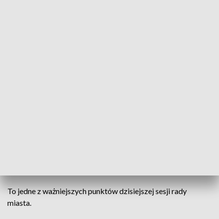
Spokojna i merytoryczna. Dziś odbyła się VII Sesja Rady Miasta Opola
Przekazanie parafii greckokatolickiej gruntu pod
budowę cerkwi, podniesienie wysokości opłat i
kosztów związanych z usunięciem i
przechowywaniem porzuconych pojazdów oraz
opracowanie nowej strategii miasta Opola w
zakresie turystyki.
To jedne z ważniejszych punktów dzisiejszej sesji rady
miasta.