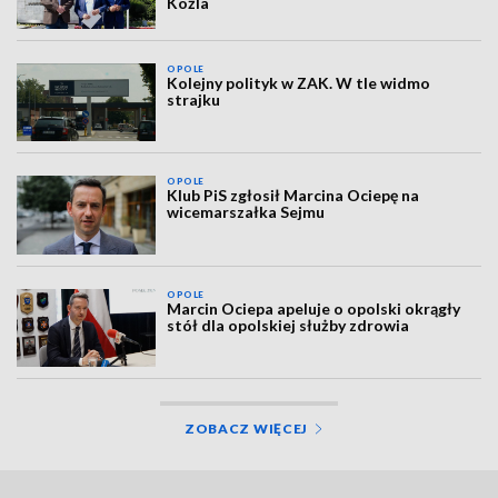
Koźla
OPOLE
Kolejny polityk w ZAK. W tle widmo
strajku
OPOLE
Klub PiS zgłosił Marcina Ociepę na
wicemarszałka Sejmu
OPOLE
Marcin Ociepa apeluje o opolski okrągły
stół dla opolskiej służby zdrowia
ZOBACZ WIĘCEJ