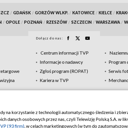
SZCZ
/
GDAŃSK
/
GORZÓW WLKP.
/
KATOWICE
/
KIELCE
/
KRA
N
/
OPOLE
/
POZNAŃ
/
RZESZÓW
/
SZCZECIN
/
WARSZAWA
/
W
Dołącz do nas:
Centrum informacji TVP
Naziemna
Informacje o nadawcy
Program d
zetargowe
Zgłoś program (ROPAT)
Serwis fo
wizyjna
Kariera w TVP
Merchandi
Polityka prywatności
Moje zgody
Pomoc
Biuro re
ody na korzystanie z technologii automatycznego śledzenia i zbie
 danych osobowych przez nas, czyli Telewizję Polską S.A. w likw
VP (93 firm)
, w celach marketingowych (w tym do zautomatyzow