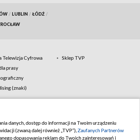
KÓW
/
LUBLIN
/
ŁÓDŹ
/
ROCŁAW
 Telewizja Cyfrowa
Sklep TVP
la prasy
tograficzny
sing (znaki)
klamy
Kontakt
rania danych, dostęp do informacji na Twoim urządzeniu
idacji (zwaną dalej również „TVP”),
Zaufanych Partnerów
anego dopasowania reklam do Twoich zainteresowań i