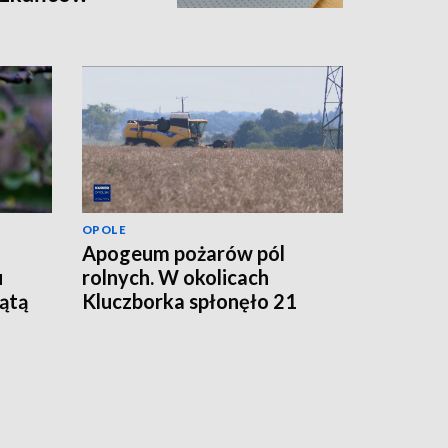
OPOLE
Apogeum pożarów pól
u
rolnych. W okolicach
iątą
Kluczborka spłonęło 21
hektarów