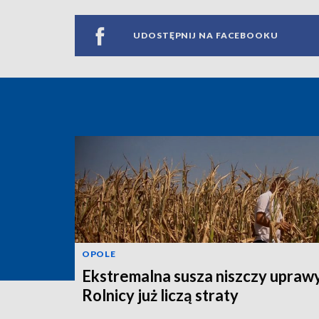
UDOSTĘPNIJ NA FACEBOOKU
OPOLE
Ekstremalna susza niszczy uprawy
Rolnicy już liczą straty