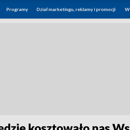
Programy
Dział marketingu, reklamy i promocji
Wi
będzie kosztowało nas W