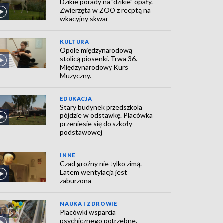
Dzikie porady na "dzikie" opały.
Zwierzęta w ZOO z recptą na
wkacyjny skwar
KULTURA
Opole międzynarodową
stolicą piosenki. Trwa 36.
Międzynarodowy Kurs
Muzyczny.
EDUKACJA
Stary budynek przedszkola
pójdzie w odstawkę. Placówka
przeniesie się do szkoły
podstawowej
INNE
Czad groźny nie tylko zimą.
Latem wentylacja jest
zaburzona
NAUKA I ZDROWIE
Placówki wsparcia
psychicznego potrzebne.