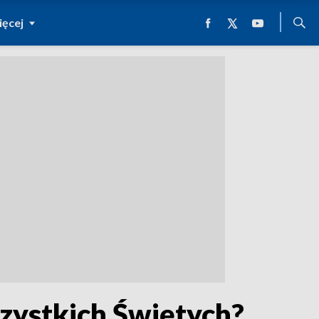
ęcej
szystkich Świętych?