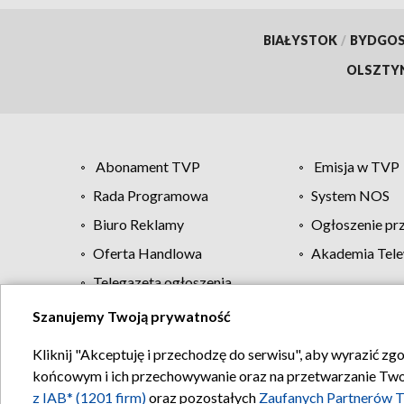
BIAŁYSTOK
/
BYDGO
OLSZTY
Abonament TVP
Emisja w TVP
Rada Programowa
System NOS
Biuro Reklamy
Ogłoszenie pr
Oferta Handlowa
Akademia Tele
Telegazeta ogłoszenia
Szanujemy Twoją prywatność
Regulamin TVP
Kliknij "Akceptuję i przechodzę do serwisu", aby wyrazić zg
końcowym i ich przechowywanie oraz na przetwarzanie Twoich
z IAB* (1201 firm)
oraz pozostałych
Zaufanych Partnerów T