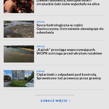
Dawne radiowozy, milicyjne nyski i
strażackie żuki znów wyjechały na ulice
OPOLE
Susza hydrologiczna w części
Opolszczyzny. Ostrzeżenie obowiązuje do
odwołania
OPOLE
„Kajtek” przyciąga wypoczywających.
WOPR ostrzega przed ukrytym ryzykiem
OPOLE
Ciężarówki z odpadami pod kontrolą.
Sprawdzono też przewozy przez granicę
ZOBACZ WIĘCEJ