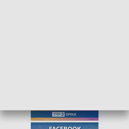
Historyczne i przyrodnicze tajemnice parku w Pokoju. XIV Terenowy Turniej
Ekologiczny rozstrzygnięty