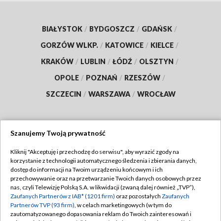
BIAŁYSTOK
/
BYDGOSZCZ
/
GDAŃSK
/
GORZÓW WLKP.
/
KATOWICE
/
KIELCE
/
KRAKÓW
/
LUBLIN
/
ŁÓDŹ
/
OLSZTYN
/
OPOLE
/
POZNAŃ
/
RZESZÓW
/
SZCZECIN
/
WARSZAWA
/
WROCŁAW
Szanujemy Twoją prywatność
Dołącz do nas:
Kliknij "Akceptuję i przechodzę do serwisu", aby wyrazić zgody na
korzystanie z technologii automatycznego śledzenia i zbierania danych,
TVP
dostęp do informacji na Twoim urządzeniu końcowym i ich
Abonament TVP
przechowywanie oraz na przetwarzanie Twoich danych osobowych przez
Regulamin TVP
nas, czyli Telewizję Polską S.A. w likwidacji (zwaną dalej również „TVP”),
Emisja w TVP
Zaufanych Partnerów z IAB* (1201 firm)
oraz pozostałych
Zaufanych
Polityka prywatności
Partnerów TVP (93 firm)
, w celach marketingowych (w tym do
Centrum informacji TVP
Moje zgody
zautomatyzowanego dopasowania reklam do Twoich zainteresowań i