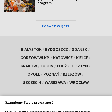
program
ZOBACZ WIĘCEJ
BIAŁYSTOK
/
BYDGOSZCZ
/
GDAŃSK
/
GORZÓW WLKP.
/
KATOWICE
/
KIELCE
/
KRAKÓW
/
LUBLIN
/
ŁÓDŹ
/
OLSZTYN
/
OPOLE
/
POZNAŃ
/
RZESZÓW
/
SZCZECIN
/
WARSZAWA
/
WROCŁAW
Szanujemy Twoją prywatność
Dołącz do nas:
Kliknij "Akceptuję i przechodzę do serwisu", aby wyrazić zgody na