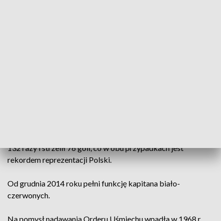
Niemiec, trzy razy Puchar Niemiec oraz kolejnych sześć
tytułów króla strzelców tamtejszej ekstraklasy (2016, 2018,
2019, 2020, 2021, 2022).
Niezwykle udany był dla niego 2020 rok, okraszony
pierwszym w karierze triumfem w Lidze Mistrzów - po
finałowym zwycięstwie nad Paris Saint-Germain 1:0.
W drużynie narodowej zadebiutował 10 września 2008 roku
w wygranym 2:0 wyjazdowym spotkaniu eliminacji MŚ 2010
z San Marino. Jak w wielu innych inauguracyjnych występach,
zdobył bramkę. Do tej pory koszulkę z orzełkiem założył
132 razy i strzelił 76 goli, co w obu przypadkach jest
rekordem reprezentacji Polski.
Od grudnia 2014 roku pełni funkcję kapitana biało-
czerwonych.
Na pomysł nadawania Orderu Uśmiechu wpadła w 1968 r.