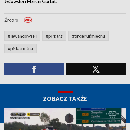
Jeżowska i Marcin Gortat.
Źródło:
#lewandowski
#piłkarz
#order uśmiechu
#piłka nożna
ZOBACZ TAKŻE