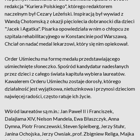
redakcja "Kuriera Polskiego", którego redaktorem
naczelnym był Cezary Leżeński. Inspiracją był wywiad z
Wandą Chotomską z okazji pięciolecia dobranocki dla dzieci
"Jacek i Agatka". Pisarka opowiedziała w nim o chłopcu ze
szpitala rehabilitacyjnego w Konstancinie pod Warszawą.
Chciał on nadać medal lekarzowi, który się nim opiekował.
Order Uśmiechu ma formę medalu przedstawiającego
uśmiechnięte słoneczko. Spośród kandydatur nadesłanych
przez dzieci z całego świata kapituła wybiera laureatów.
Kawalerem Orderu Uśmiechu zostaje dorosły, którego
działalność jest wyjątkowa, nietuzinkowa i przynosi dzieciom
najwięcej radości, często ratuje ich życie.
Wśród laureatów są m.in.: Jan Paweł II i Franciszek,
Dalajlama XIV, Nelson Mandela, Ewa Błaszczyk, Anna
Dymna, Piotr Fronczewski, Steven Spielberg, Jerzy Stuhr,
Janina Ochojska, Jerzy Owsiak, prof. Zbigniew Religa, Majka