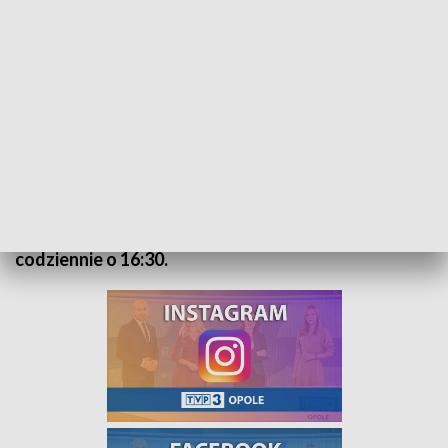
„Kurier Opolski” – flesz, 15 lipca 2024
Na nasz serwis informacyjny zapraszamy
codziennie o 16:30.