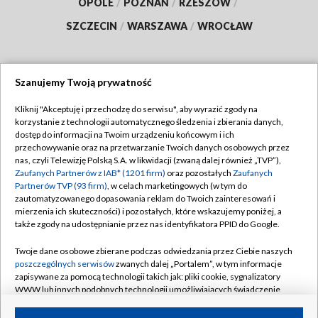
OPOLE
/
POZNAŃ
/
RZESZÓW
/
SZCZECIN
/
WARSZAWA
/
WROCŁAW
Szanujemy Twoją prywatność
Dołącz do nas:
Kliknij "Akceptuję i przechodzę do serwisu", aby wyrazić zgody na
korzystanie z technologii automatycznego śledzenia i zbierania danych,
TVP
dostęp do informacji na Twoim urządzeniu końcowym i ich
Abonament TVP
przechowywanie oraz na przetwarzanie Twoich danych osobowych przez
Regulamin TVP
nas, czyli Telewizję Polską S.A. w likwidacji (zwaną dalej również „TVP”),
Emisja w TVP
Zaufanych Partnerów z IAB* (1201 firm)
oraz pozostałych
Zaufanych
Polityka prywatności
Partnerów TVP (93 firm)
, w celach marketingowych (w tym do
Centrum informacji TVP
Moje zgody
zautomatyzowanego dopasowania reklam do Twoich zainteresowań i
mierzenia ich skuteczności) i pozostałych, które wskazujemy poniżej, a
Naziemna Telewizja Cyfrowa
Pomoc
także zgody na udostępnianie przez nas identyfikatora PPID do Google.
Sklep TVP
Biuro reklamy
Twoje dane osobowe zbierane podczas odwiedzania przez Ciebie naszych
Rada Programowa
poszczególnych serwisów
zwanych dalej „Portalem”, w tym informacje
Kontakt
zapisywane za pomocą technologii takich jak: pliki cookie, sygnalizatory
System NOS
WWW lub innych podobnych technologii umożliwiających świadczenie
dopasowanych i bezpiecznych usług, personalizację treści oraz reklam,
Informacje o nadawcy
Kanały
udostępnianie funkcji mediów społecznościowych oraz analizowanie