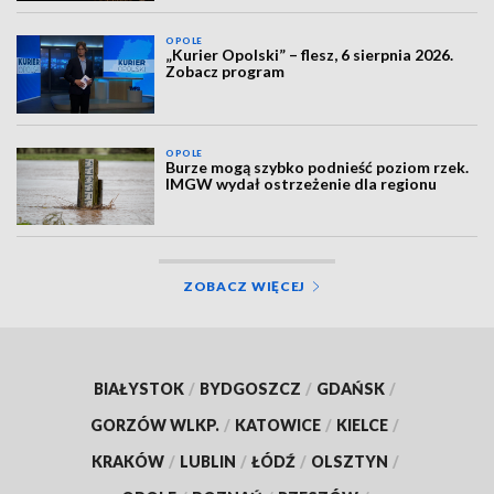
OPOLE
„Kurier Opolski” – flesz, 6 sierpnia 2026.
Zobacz program
OPOLE
Burze mogą szybko podnieść poziom rzek.
IMGW wydał ostrzeżenie dla regionu
ZOBACZ WIĘCEJ
BIAŁYSTOK
/
BYDGOSZCZ
/
GDAŃSK
/
GORZÓW WLKP.
/
KATOWICE
/
KIELCE
/
KRAKÓW
/
LUBLIN
/
ŁÓDŹ
/
OLSZTYN
/