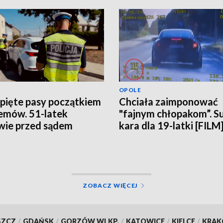
OPOLE
pięte pasy początkiem
Chciała zaimponować
emów. 51-latek
"fajnym chłopakom”. 
wie przed sądem
kara dla 19-latki [FILM
ZOBACZ WIĘCEJ
SZCZ
/
GDAŃSK
/
GORZÓW WLKP.
/
KATOWICE
/
KIELCE
/
KRA