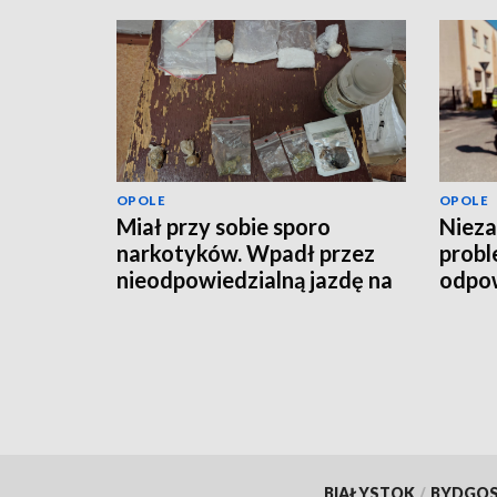
OPOLE
OPOLE
Miał przy sobie sporo
Nieza
narkotyków. Wpadł przez
probl
nieodpowiedzialną jazdę na
odpo
hulajnodze
BIAŁYSTOK
/
BYDGO