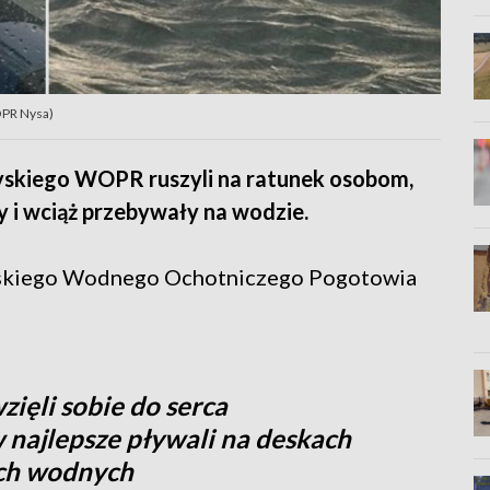
OPR Nysa)
yskiego WOPR ruszyli na ratunek osobom,
y i wciąż przebywały na wodzie.
 nyskiego Wodnego Ochotniczego Pogotowia
zięli sobie do serca
w najlepsze pływali na deskach
ach wodnych