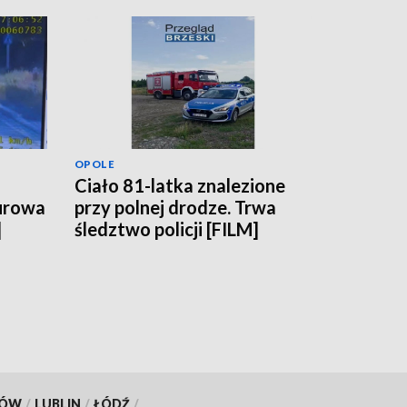
OPOLE
Ciało 81-latka znalezione
Surowa
przy polnej drodze. Trwa
]
śledztwo policji [FILM]
KÓW
/
LUBLIN
/
ŁÓDŹ
/