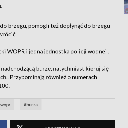
.
 do brzegu, pomogli też dopłynąć do brzegu
wrócić.
tki WOPR i jedna jednostka policji wodnej .
z nadchodzącą burze, natychmiast kieruj się
ych.. Przypominają również o numerach
100.
#wopr
#burza