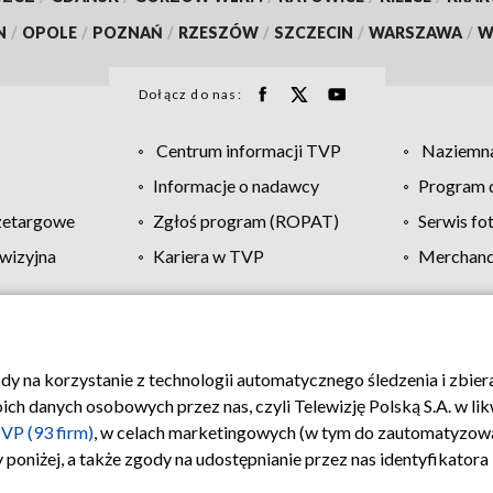
N
/
OPOLE
/
POZNAŃ
/
RZESZÓW
/
SZCZECIN
/
WARSZAWA
/
W
Dołącz do nas:
Centrum informacji TVP
Naziemna
Informacje o nadawcy
Program d
zetargowe
Zgłoś program (ROPAT)
Serwis fo
wizyjna
Kariera w TVP
Merchandi
Polityka prywatności
Moje zgody
Pomoc
Biuro re
ody na korzystanie z technologii automatycznego śledzenia i zbie
 danych osobowych przez nas, czyli Telewizję Polską S.A. w likw
VP (93 firm)
, w celach marketingowych (w tym do zautomatyzow
 poniżej, a także zgody na udostępnianie przez nas identyfikator