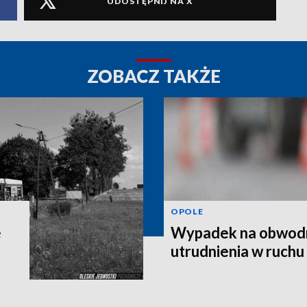
UDOSTĘPNIJ NA X
ZOBACZ TAKŻE
OPOLE
e
Wypadek na obwodn
utrudnienia w ruchu