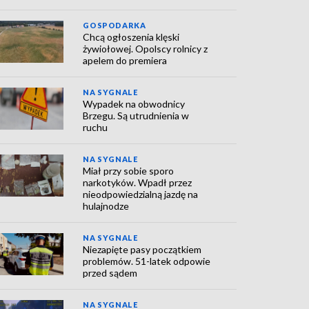
GOSPODARKA
Chcą ogłoszenia klęski
żywiołowej. Opolscy rolnicy z
apelem do premiera
NA SYGNALE
Wypadek na obwodnicy
Brzegu. Są utrudnienia w
ruchu
NA SYGNALE
Miał przy sobie sporo
narkotyków. Wpadł przez
nieodpowiedzialną jazdę na
hulajnodze
NA SYGNALE
Niezapięte pasy początkiem
problemów. 51-latek odpowie
przed sądem
NA SYGNALE