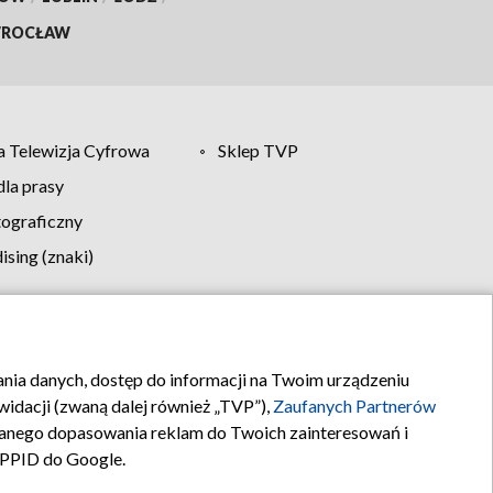
ROCŁAW
 Telewizja Cyfrowa
Sklep TVP
la prasy
tograficzny
sing (znaki)
klamy
Kontakt
rania danych, dostęp do informacji na Twoim urządzeniu
idacji (zwaną dalej również „TVP”),
Zaufanych Partnerów
anego dopasowania reklam do Twoich zainteresowań i
a PPID do Google.