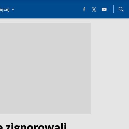
ęcej
e zignorowali