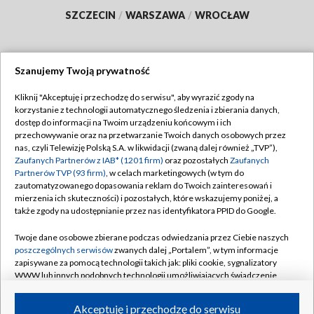
SZCZECIN
/
WARSZAWA
/
WROCŁAW
Szanujemy Twoją prywatność
Dołącz do nas:
Kliknij "Akceptuję i przechodzę do serwisu", aby wyrazić zgody na
korzystanie z technologii automatycznego śledzenia i zbierania danych,
TVP
dostęp do informacji na Twoim urządzeniu końcowym i ich
Abonament TVP
przechowywanie oraz na przetwarzanie Twoich danych osobowych przez
Regulamin TVP
nas, czyli Telewizję Polską S.A. w likwidacji (zwaną dalej również „TVP”),
Emisja w TVP
Zaufanych Partnerów z IAB* (1201 firm)
oraz pozostałych
Zaufanych
Polityka prywatności
Partnerów TVP (93 firm)
, w celach marketingowych (w tym do
Centrum informacji TVP
Moje zgody
zautomatyzowanego dopasowania reklam do Twoich zainteresowań i
mierzenia ich skuteczności) i pozostałych, które wskazujemy poniżej, a
Naziemna Telewizja Cyfrowa
Pomoc
także zgody na udostępnianie przez nas identyfikatora PPID do Google.
Sklep TVP
Biuro reklamy
Twoje dane osobowe zbierane podczas odwiedzania przez Ciebie naszych
Rada Programowa
poszczególnych serwisów
zwanych dalej „Portalem”, w tym informacje
Kontakt
zapisywane za pomocą technologii takich jak: pliki cookie, sygnalizatory
System NOS
WWW lub innych podobnych technologii umożliwiających świadczenie
dopasowanych i bezpiecznych usług, personalizację treści oraz reklam,
Informacje o nadawcy
Kanały
udostępnianie funkcji mediów społecznościowych oraz analizowanie
Akceptuję i przechodzę do serwisu
ruchu w Internecie.