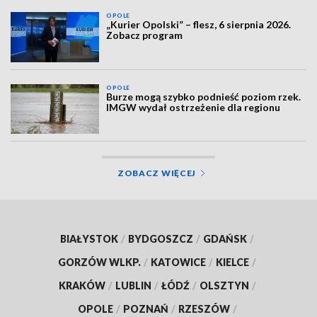
OPOLE
„Kurier Opolski” – flesz, 6 sierpnia 2026.
Zobacz program
OPOLE
Burze mogą szybko podnieść poziom rzek.
IMGW wydał ostrzeżenie dla regionu
ZOBACZ WIĘCEJ
BIAŁYSTOK
/
BYDGOSZCZ
/
GDAŃSK
/
GORZÓW WLKP.
/
KATOWICE
/
KIELCE
/
KRAKÓW
/
LUBLIN
/
ŁÓDŹ
/
OLSZTYN
/
OPOLE
/
POZNAŃ
/
RZESZÓW
/