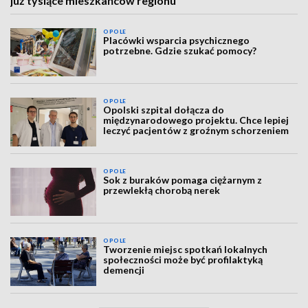
już tysiące mieszkańców regionu
OPOLE
Placówki wsparcia psychicznego
potrzebne. Gdzie szukać pomocy?
OPOLE
Opolski szpital dołącza do
międzynarodowego projektu. Chce lepiej
leczyć pacjentów z groźnym schorzeniem
OPOLE
Sok z buraków pomaga ciężarnym z
przewlekłą chorobą nerek
OPOLE
Tworzenie miejsc spotkań lokalnych
społeczności może być profilaktyką
demencji