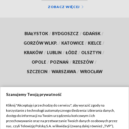
ZOBACZ WIĘCEJ
BIAŁYSTOK
/
BYDGOSZCZ
/
GDAŃSK
/
GORZÓW WLKP.
/
KATOWICE
/
KIELCE
/
KRAKÓW
/
LUBLIN
/
ŁÓDŹ
/
OLSZTYN
/
OPOLE
/
POZNAŃ
/
RZESZÓW
/
SZCZECIN
/
WARSZAWA
/
WROCŁAW
Szanujemy Twoją prywatność
Dołącz do nas:
Kliknij "Akceptuję i przechodzę do serwisu", aby wyrazić zgody na
korzystanie z technologii automatycznego śledzenia i zbierania danych,
TVP
dostęp do informacji na Twoim urządzeniu końcowym i ich
Abonament TVP
przechowywanie oraz na przetwarzanie Twoich danych osobowych przez
Regulamin TVP
nas, czyli Telewizję Polską S.A. w likwidacji (zwaną dalej również „TVP”),