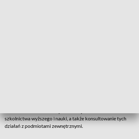
– Bardzo się cieszę, że moja praca została zauważona i nadal
zamierzam działać dla dobra szkolnictwa wyższego naszego
kraju. Za sprawy dotyczące innowacji i rozwoju w
Ministerstwie Nauki i Szkolnictwa Wyższego odpowiada
pani minister profesor Maria Mrówczyńska, a to gwarantuje
bardzo dobrą i merytoryczną współpracę - powiedział prof.
Grzegorz Królczyk.
Do kompetencji rady należy m.in. przegląd i analiza
rozwiązań organizacyjno-prawnych w zakresie innowacji w
obszarze szkolnictwa wyższego i nauki; opracowywanie
założeń o charakterze systemowym w zakresie polityki
innowacyjności i proponowanie podstawowych kierunków
działań w zakresie rozwoju innowacji w obszarze
szkolnictwa wyższego i nauki, a także konsultowanie tych
działań z podmiotami zewnętrznymi.