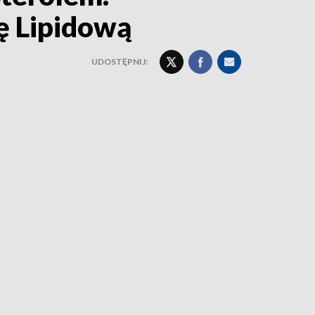
ę Lipidową
UDOSTĘPNIJ: