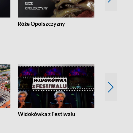
Róże Opolszczyzny
Czas report
Widokówka z Festiwalu
Strefa Kultu