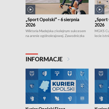
„Sport Opolski” – 6 sierpnia
„Sport 
2026
2026
Wiktoria Madejska z kolejnym sukcesem
MGKS Cuk
na arenie ogólnokrajowej. Zawodniczka
lecie ist
Klubu Kolarskiego Ziemia Brzeska
odbył się
została podwójna Mistrzynią Polski
również o
Juniorów Młodszych w kolarstwie
Otwartyc
torowym.
plażowej
INFORMACJE
meczu Ko