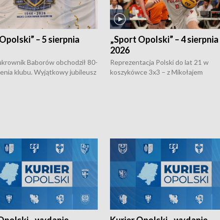
Opolski” – 5 sierpnia
„Sport Opolski” – 4 sierpnia
2026
rownik Baborów obchodził 80-
Reprezentacja Polski do lat 21 w
nienia klubu. Wyjątkowy jubileusz
koszykówce 3x3 – z Mikołajem
 na sportowo. W programie
Kowalczykiem z opolskiego AZS-u 
 turnieju eliminacyjnym
składzie - wygrała dwa z trzech tur
h Mistrzostw w siatkówce
w ramach Ligi Narodów. Rywalizacja
 amatorów w Opolu oraz o
odbyła się w węgierskim Szolnok.
lejarza Opole. Zapraszamy!