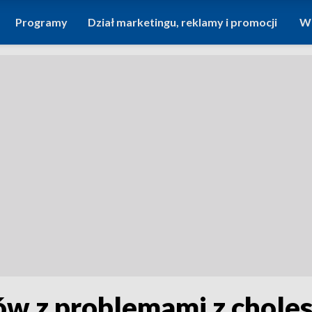
Programy
Dział marketingu, reklamy i promocji
Wi
ów z problemami z chole