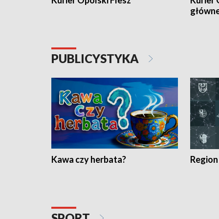
Kurier Opolski Flesz
Kurier 
główn
PUBLICYSTYKA
Kawa czy herbata?
Region
SPORT