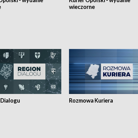
Opolski - wydanie
Kurier Opolski - wydanie
e
wieczorne
 Dialogu
Rozmowa Kuriera