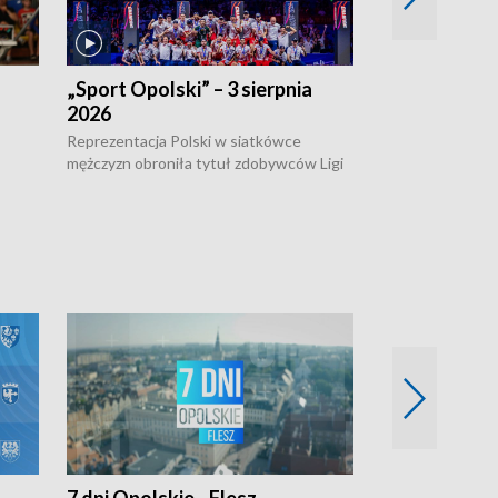
„Sport Opolski” – 3 sierpnia
„Sport Opolsk
2026
Reprezentacja P
mężczyzn w półfi
Reprezentacja Polski w siatkówce
meczu ćwierćfin
mężczyzn obroniła tytuł zdobywców Ligi
Biało-Czerwoni p
w
Narodów. W finale pokonali Amerykanów
Ningbo Ukraińcó
niejów
po tie-breaku. W meczu nie zabrakło
opolskich wątków.