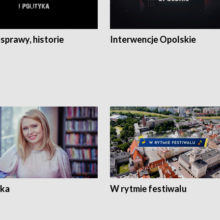
 sprawy, historie
Interwencje Opolskie
ka
W rytmie festiwalu