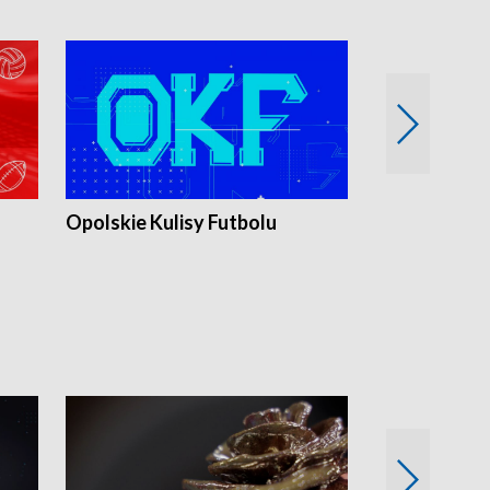
Opolskie Kulisy Futbolu
Złote chwile
sportu