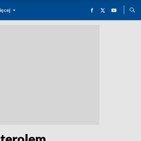
ęcej
sterolem.