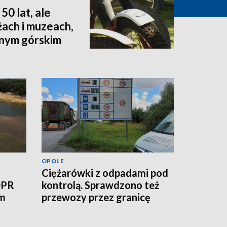
50 lat, ale
żach i muzeach,
dnym górskim
OPOLE
Ciężarówki z odpadami pod
OPR
kontrolą. Sprawdzono też
ym
przewozy przez granicę