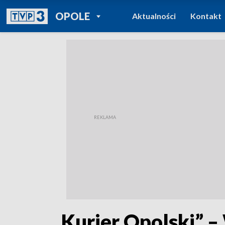
POWRÓT DO
OPOLE
Aktualności
Kontakt
TVP REGIONY
„Kurier Opolski” –