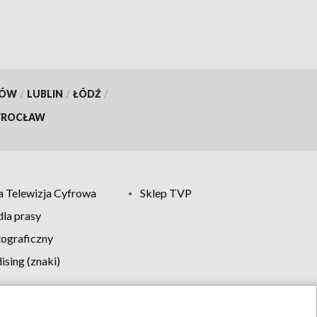
KÓW
/
LUBLIN
/
ŁÓDŹ
/
ROCŁAW
 Telewizja Cyfrowa
Sklep TVP
la prasy
tograficzny
sing (znaki)