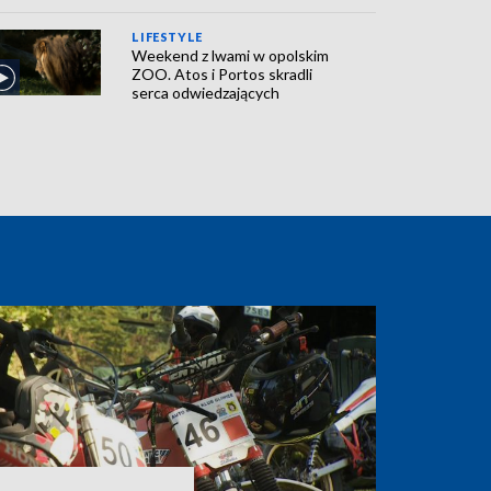
LIFESTYLE
Weekend z lwami w opolskim
ZOO. Atos i Portos skradli
serca odwiedzających