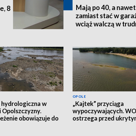
Mają po 40, a nawet 
e, 8
zamiast stać w gara
wciąż walczą w tru
terenie
OPOLE
 hydrologiczna w
„Kajtek” przyciąga
i Opolszczyzny.
wypoczywających. W
eżenie obowiązuje do
ostrzega przed ukryt
łania
ryzykiem