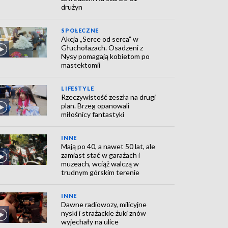
drużyn
SPOŁECZNE
Akcja „Serce od serca” w
Głuchołazach. Osadzeni z
Nysy pomagają kobietom po
mastektomii
LIFESTYLE
Rzeczywistość zeszła na drugi
plan. Brzeg opanowali
miłośnicy fantastyki
INNE
Mają po 40, a nawet 50 lat, ale
zamiast stać w garażach i
muzeach, wciąż walczą w
trudnym górskim terenie
INNE
Dawne radiowozy, milicyjne
nyski i strażackie żuki znów
wyjechały na ulice