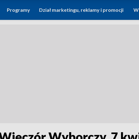
Programy
Dział marketingu, reklamy i promocji
Wi
 Wieczór Wyborczy, 7 kw