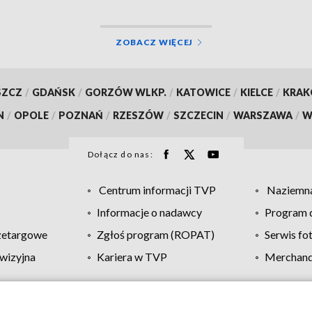
ZOBACZ WIĘCEJ
SZCZ
/
GDAŃSK
/
GORZÓW WLKP.
/
KATOWICE
/
KIELCE
/
KRA
N
/
OPOLE
/
POZNAŃ
/
RZESZÓW
/
SZCZECIN
/
WARSZAWA
/
W
Dołącz do nas:
Centrum informacji TVP
Naziemna
Informacje o nadawcy
Program d
zetargowe
Zgłoś program (ROPAT)
Serwis fo
wizyjna
Kariera w TVP
Merchandi