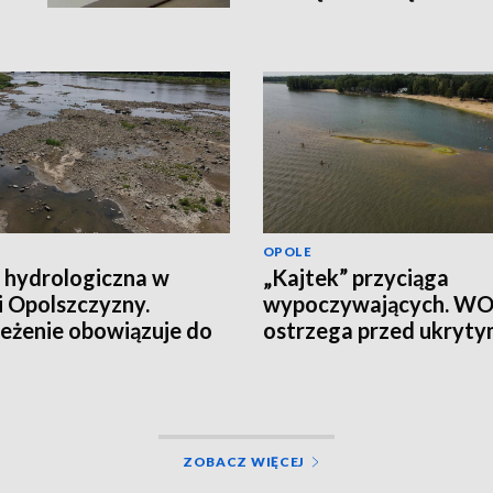
terenie
OPOLE
 hydrologiczna w
„Kajtek” przyciąga
i Opolszczyzny.
wypoczywających. W
eżenie obowiązuje do
ostrzega przed ukryt
łania
ryzykiem
ZOBACZ WIĘCEJ