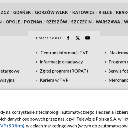
SZCZ
/
GDAŃSK
/
GORZÓW WLKP.
/
KATOWICE
/
KIELCE
/
KRA
N
/
OPOLE
/
POZNAŃ
/
RZESZÓW
/
SZCZECIN
/
WARSZAWA
/
W
Dołącz do nas:
Centrum informacji TVP
Naziemna
Informacje o nadawcy
Program d
zetargowe
Zgłoś program (ROPAT)
Serwis fo
wizyjna
Kariera w TVP
Merchandi
Polityka prywatności
Moje zgody
Pomoc
Biuro re
ody na korzystanie z technologii automatycznego śledzenia i zbie
 danych osobowych przez nas, czyli Telewizję Polską S.A. w likw
VP (93 firm)
, w celach marketingowych (w tym do zautomatyzow