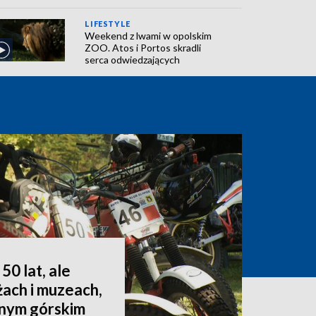
LIFESTYLE
Weekend z lwami w opolskim
ZOO. Atos i Portos skradli
serca odwiedzających
50 lat, ale
żach i muzeach,
dnym górskim