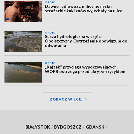
OPOLE
Dawne radiowozy, milicyjne nyski i
strażackie żuki znów wyjechały na ulice
OPOLE
Susza hydrologiczna w części
Opolszczyzny. Ostrzeżenie obowiązuje do
odwołania
OPOLE
„Kajtek” przyciąga wypoczywających.
WOPR ostrzega przed ukrytym ryzykiem
ZOBACZ WIĘCEJ
BIAŁYSTOK
/
BYDGOSZCZ
/
GDAŃSK
/