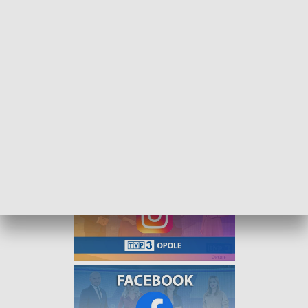
Byczyńskie remonty. Prac doczeka się zabytkowe ogrodzenie cmentarza