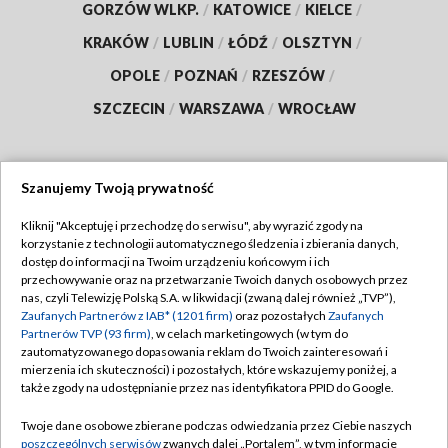
GORZÓW WLKP.
/
KATOWICE
/
KIELCE
/
KRAKÓW
/
LUBLIN
/
ŁÓDŹ
/
OLSZTYN
/
OPOLE
/
POZNAŃ
/
RZESZÓW
/
SZCZECIN
/
WARSZAWA
/
WROCŁAW
Szanujemy Twoją prywatność
Dołącz do nas:
Kliknij "Akceptuję i przechodzę do serwisu", aby wyrazić zgody na
korzystanie z technologii automatycznego śledzenia i zbierania danych,
TVP
dostęp do informacji na Twoim urządzeniu końcowym i ich
Abonament TVP
przechowywanie oraz na przetwarzanie Twoich danych osobowych przez
Regulamin TVP
nas, czyli Telewizję Polską S.A. w likwidacji (zwaną dalej również „TVP”),
Emisja w TVP
Zaufanych Partnerów z IAB* (1201 firm)
oraz pozostałych
Zaufanych
Polityka prywatności
Partnerów TVP (93 firm)
, w celach marketingowych (w tym do
Centrum informacji TVP
Moje zgody
zautomatyzowanego dopasowania reklam do Twoich zainteresowań i
mierzenia ich skuteczności) i pozostałych, które wskazujemy poniżej, a
Naziemna Telewizja Cyfrowa
Pomoc
także zgody na udostępnianie przez nas identyfikatora PPID do Google.
Sklep TVP
Biuro reklamy
Twoje dane osobowe zbierane podczas odwiedzania przez Ciebie naszych
Rada Programowa
poszczególnych serwisów
zwanych dalej „Portalem”, w tym informacje
Kontakt