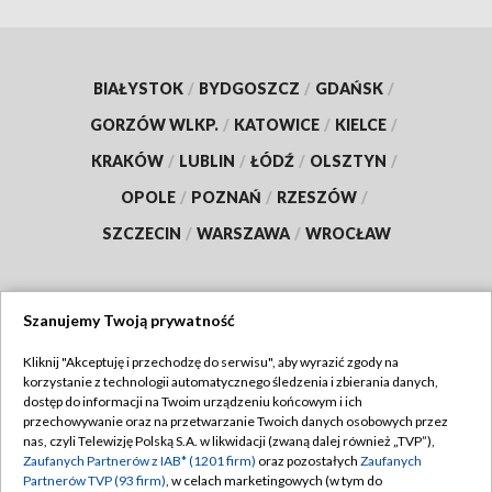
BIAŁYSTOK
/
BYDGOSZCZ
/
GDAŃSK
/
GORZÓW WLKP.
/
KATOWICE
/
KIELCE
/
KRAKÓW
/
LUBLIN
/
ŁÓDŹ
/
OLSZTYN
/
OPOLE
/
POZNAŃ
/
RZESZÓW
/
SZCZECIN
/
WARSZAWA
/
WROCŁAW
Szanujemy Twoją prywatność
Dołącz do nas:
Kliknij "Akceptuję i przechodzę do serwisu", aby wyrazić zgody na
korzystanie z technologii automatycznego śledzenia i zbierania danych,
TVP
dostęp do informacji na Twoim urządzeniu końcowym i ich
Abonament TVP
przechowywanie oraz na przetwarzanie Twoich danych osobowych przez
Regulamin TVP
nas, czyli Telewizję Polską S.A. w likwidacji (zwaną dalej również „TVP”),
Emisja w TVP
Polityka prywatności
Zaufanych Partnerów z IAB* (1201 firm)
oraz pozostałych
Zaufanych
Partnerów TVP (93 firm)
, w celach marketingowych (w tym do