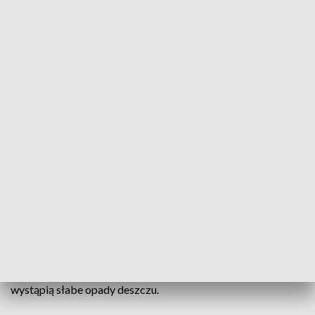
(fot. PAP/Rafał Guz)
W poniedziałek będzie pochmurnie w całym kraju ze
słabymi opadami deszczu. Termometry wskażą od 3
do 15 st. C. – poinformowała synoptyczka
Centralnego Biura Prognoz Instytutu Meteorologii
i Gospodarki Wodnej Ilona Śmigrocka.
W poniedziałek będzie pochmurnie w całym kraju. Większe
przejaśnienia możliwe są na Podlasiu. W całym kraju
wystąpią słabe opady deszczu.