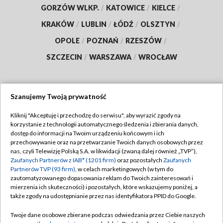
GORZÓW WLKP.
/
KATOWICE
/
KIELCE
/
KRAKÓW
/
LUBLIN
/
ŁÓDŹ
/
OLSZTYN
/
OPOLE
/
POZNAŃ
/
RZESZÓW
/
SZCZECIN
/
WARSZAWA
/
WROCŁAW
Szanujemy Twoją prywatność
Dołącz do nas:
Kliknij "Akceptuję i przechodzę do serwisu", aby wyrazić zgody na
korzystanie z technologii automatycznego śledzenia i zbierania danych,
TVP
dostęp do informacji na Twoim urządzeniu końcowym i ich
Abonament TVP
przechowywanie oraz na przetwarzanie Twoich danych osobowych przez
Regulamin TVP
nas, czyli Telewizję Polską S.A. w likwidacji (zwaną dalej również „TVP”),
Emisja w TVP
Zaufanych Partnerów z IAB* (1201 firm)
oraz pozostałych
Zaufanych
Polityka prywatności
Partnerów TVP (93 firm)
, w celach marketingowych (w tym do
Centrum informacji TVP
Moje zgody
zautomatyzowanego dopasowania reklam do Twoich zainteresowań i
mierzenia ich skuteczności) i pozostałych, które wskazujemy poniżej, a
Naziemna Telewizja Cyfrowa
Pomoc
także zgody na udostępnianie przez nas identyfikatora PPID do Google.
Sklep TVP
Biuro reklamy
Twoje dane osobowe zbierane podczas odwiedzania przez Ciebie naszych
Rada Programowa