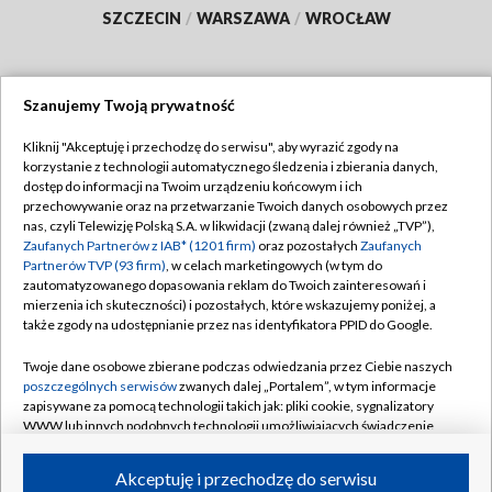
SZCZECIN
/
WARSZAWA
/
WROCŁAW
Szanujemy Twoją prywatność
Dołącz do nas:
Kliknij "Akceptuję i przechodzę do serwisu", aby wyrazić zgody na
korzystanie z technologii automatycznego śledzenia i zbierania danych,
TVP
dostęp do informacji na Twoim urządzeniu końcowym i ich
Abonament TVP
przechowywanie oraz na przetwarzanie Twoich danych osobowych przez
Regulamin TVP
nas, czyli Telewizję Polską S.A. w likwidacji (zwaną dalej również „TVP”),
Emisja w TVP
Polityka prywatności
Zaufanych Partnerów z IAB* (1201 firm)
oraz pozostałych
Zaufanych
Partnerów TVP (93 firm)
, w celach marketingowych (w tym do
Centrum informacji TVP
Moje zgody
zautomatyzowanego dopasowania reklam do Twoich zainteresowań i
mierzenia ich skuteczności) i pozostałych, które wskazujemy poniżej, a
Naziemna Telewizja Cyfrowa
Pomoc
także zgody na udostępnianie przez nas identyfikatora PPID do Google.
Sklep TVP
Biuro reklamy
Twoje dane osobowe zbierane podczas odwiedzania przez Ciebie naszych
Rada Programowa
Kontakt
poszczególnych serwisów
zwanych dalej „Portalem”, w tym informacje
zapisywane za pomocą technologii takich jak: pliki cookie, sygnalizatory
System NOS
WWW lub innych podobnych technologii umożliwiających świadczenie
dopasowanych i bezpiecznych usług, personalizację treści oraz reklam,
Informacje o nadawcy
Kanały
udostępnianie funkcji mediów społecznościowych oraz analizowanie
Akceptuję i przechodzę do serwisu
ruchu w Internecie.
Program dla prasy