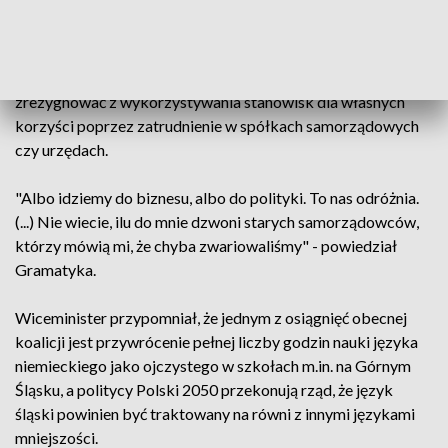
ugrupowań politycznych, zakłada oddzielenie świata
gospodarki od działań partyjnych. Zdaniem Gramatyki,
kandydaci z tej partii startując z list Polski 2050 muszą mieć
świadomość, że po uzyskaniu mandatu będą musieli
zrezygnować z wykorzystywania stanowisk dla własnych
korzyści poprzez zatrudnienie w spółkach samorządowych
czy urzędach.
"Albo idziemy do biznesu, albo do polityki. To nas odróżnia.
(...) Nie wiecie, ilu do mnie dzwoni starych samorządowców,
którzy mówią mi, że chyba zwariowaliśmy" - powiedział
Gramatyka.
Wiceminister przypomniał, że jednym z osiągnięć obecnej
koalicji jest przywrócenie pełnej liczby godzin nauki języka
niemieckiego jako ojczystego w szkołach m.in. na Górnym
Śląsku, a politycy Polski 2050 przekonują rząd, że język
śląski powinien być traktowany na równi z innymi językami
mniejszości.