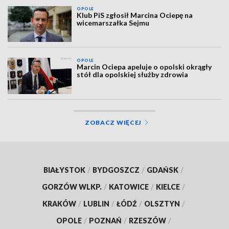
OPOLE
Klub PiS zgłosił Marcina Ociepę na
wicemarszałka Sejmu
OPOLE
Marcin Ociepa apeluje o opolski okrągły
stół dla opolskiej służby zdrowia
ZOBACZ WIĘCEJ
BIAŁYSTOK
/
BYDGOSZCZ
/
GDAŃSK
/
GORZÓW WLKP.
/
KATOWICE
/
KIELCE
/
KRAKÓW
/
LUBLIN
/
ŁÓDŹ
/
OLSZTYN
/
OPOLE
/
POZNAŃ
/
RZESZÓW
/