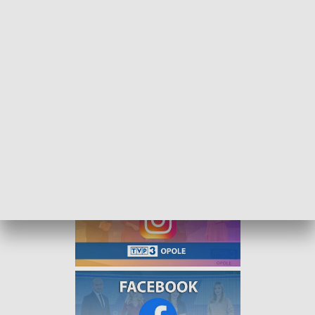
Kochać znaczy żyć - jak mówią słowa piosenki