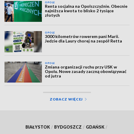
OPOLE
Renta socjalna na Opolszczyźnie. Obecnie
najniższa kwota to blisko 2 tysiące
złotych
OPOLE
3000 kilometrów rowerem pani Marii.
Jedzie dla Laury chorej na zespół Retta
OPOLE
Zmiana organizacji ruchu przy USK w
Opolu. Nowe zasady zaczną obowiązywać
od jutra
ZOBACZ WIĘCEJ
BIAŁYSTOK
/
BYDGOSZCZ
/
GDAŃSK
/