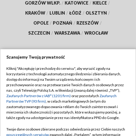
GORZÓW WLKP.
/
KATOWICE
/
KIELCE
/
KRAKÓW
/
LUBLIN
/
ŁÓDŹ
/
OLSZTYN
/
OPOLE
/
POZNAŃ
/
RZESZÓW
/
SZCZECIN
/
WARSZAWA
/
WROCŁAW
Szanujemy Twoją prywatność
Dołącz do nas:
Kliknij "Akceptuję i przechodzę do serwisu", aby wyrazić zgody na
korzystanie z technologii automatycznego śledzenia i zbierania danych,
TVP
dostęp do informacji na Twoim urządzeniu końcowym i ich
Abonament TVP
przechowywanie oraz na przetwarzanie Twoich danych osobowych przez
Regulamin TVP
nas, czyli Telewizję Polską S.A. w likwidacji (zwaną dalej również „TVP”),
Emisja w TVP
Zaufanych Partnerów z IAB* (1201 firm)
oraz pozostałych
Zaufanych
Polityka prywatności
Partnerów TVP (93 firm)
, w celach marketingowych (w tym do
Centrum informacji TVP
Moje zgody
zautomatyzowanego dopasowania reklam do Twoich zainteresowań i
mierzenia ich skuteczności) i pozostałych, które wskazujemy poniżej, a
Naziemna Telewizja Cyfrowa
Pomoc
także zgody na udostępnianie przez nas identyfikatora PPID do Google.
Sklep TVP
Biuro reklamy
Twoje dane osobowe zbierane podczas odwiedzania przez Ciebie naszych
Rada Programowa
poszczególnych serwisów
zwanych dalej „Portalem”, w tym informacje
Kontakt