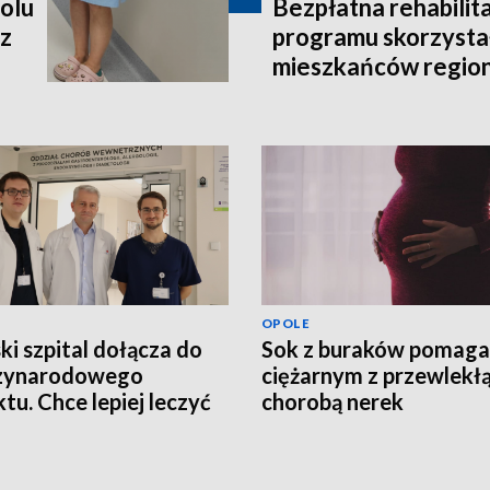
polu
Bezpłatna rehabilita
 z
programu skorzystał
mieszkańców regio
OPOLE
ki szpital dołącza do
Sok z buraków pomaga
zynarodowego
ciężarnym z przewlekł
ktu. Chce lepiej leczyć
chorobą nerek
ntów z groźnym
rzeniem