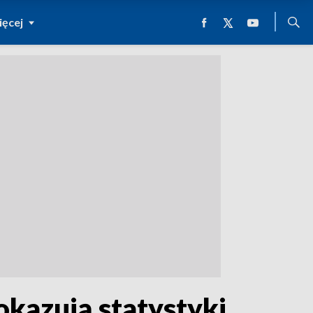
ęcej
okazują statystyki