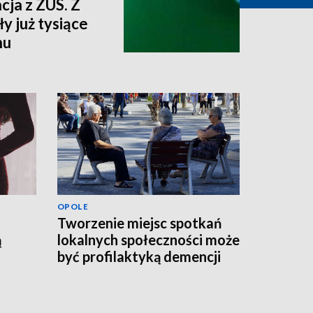
cja z ZUS. Z
y już tysiące
nu
OPOLE
Tworzenie miejsc spotkań
ą
lokalnych społeczności może
być profilaktyką demencji