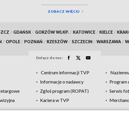
ZOBACZ WIĘCEJ
SZCZ
/
GDAŃSK
/
GORZÓW WLKP.
/
KATOWICE
/
KIELCE
/
KRA
N
/
OPOLE
/
POZNAŃ
/
RZESZÓW
/
SZCZECIN
/
WARSZAWA
/
W
Dołącz do nas:
Centrum informacji TVP
Naziemna
Informacje o nadawcy
Program d
zetargowe
Zgłoś program (ROPAT)
Serwis fo
wizyjna
Kariera w TVP
Merchandi