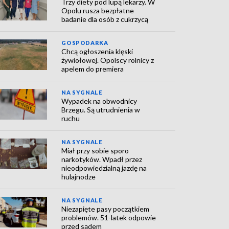
Trzy diety pod lupą lekarzy. W
Opolu rusza bezpłatne
badanie dla osób z cukrzycą
GOSPODARKA
Chcą ogłoszenia klęski
żywiołowej. Opolscy rolnicy z
apelem do premiera
NA SYGNALE
Wypadek na obwodnicy
Brzegu. Są utrudnienia w
ruchu
NA SYGNALE
Miał przy sobie sporo
narkotyków. Wpadł przez
nieodpowiedzialną jazdę na
hulajnodze
NA SYGNALE
Niezapięte pasy początkiem
problemów. 51-latek odpowie
przed sądem