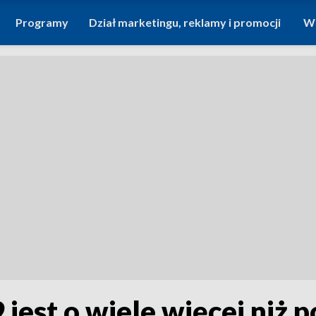
Programy
Dział marketingu, reklamy i promocji
Wi
est o wiele więcej niż p