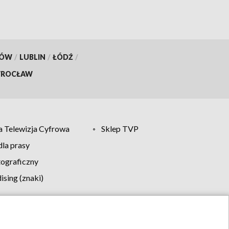
KÓW
/
LUBLIN
/
ŁÓDŹ
/
ROCŁAW
 Telewizja Cyfrowa
Sklep TVP
la prasy
tograficzny
sing (znaki)