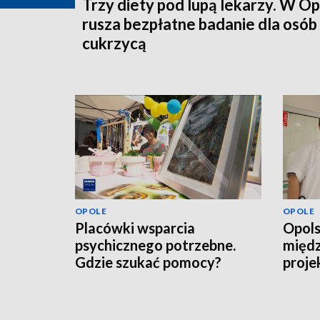
Trzy diety pod lupą lekarzy. W O
rusza bezpłatne badanie dla osób
cukrzycą
OPOLE
OPOLE
Placówki wsparcia
Opols
psychicznego potrzebne.
międ
Gdzie szukać pomocy?
proje
pacje
scho