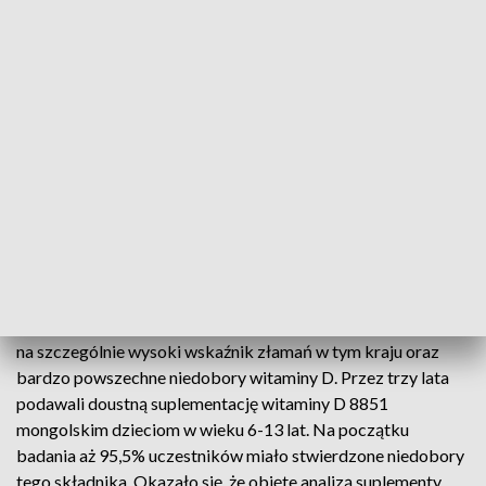
niepełnosprawnością lub pogorszeniem jakości życia. W
ostatnich latach coraz większym zainteresowaniem cieszą
się suplementy witaminy D3 jako potencjalny czynnik
sprzyjający poprawie wytrzymałości kości, ponieważ wiele
badań pokazuje jej kluczową rolę w procesie mineralizacji tej
tkanki. Jednakże nigdy wcześniej nie przeprowadzono badań
klinicznych w celu sprawdzenia, czy suplementacja witaminą
D może faktycznie zapobiegać złamaniom kości u
najmłodszych.
Lukę tę postanowili wypełnić naukowcy z Queen Mary
University of London oraz Harvard T.H. Chan School of
Public Health. Na miejsce badania wybrali Mongolię z uwagi
na szczególnie wysoki wskaźnik złamań w tym kraju oraz
bardzo powszechne niedobory witaminy D. Przez trzy lata
podawali doustną suplementację witaminy D 8851
mongolskim dzieciom w wieku 6-13 lat. Na początku
badania aż 95,5% uczestników miało stwierdzone niedobory
tego składnika. Okazało się, że objęte analizą suplementy