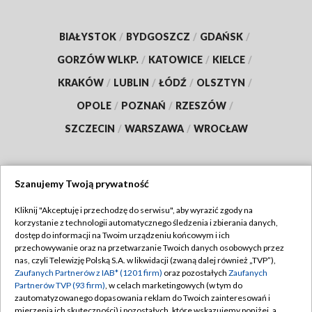
BIAŁYSTOK
/
BYDGOSZCZ
/
GDAŃSK
/
GORZÓW WLKP.
/
KATOWICE
/
KIELCE
/
KRAKÓW
/
LUBLIN
/
ŁÓDŹ
/
OLSZTYN
/
OPOLE
/
POZNAŃ
/
RZESZÓW
/
SZCZECIN
/
WARSZAWA
/
WROCŁAW
Szanujemy Twoją prywatność
Dołącz do nas:
Kliknij "Akceptuję i przechodzę do serwisu", aby wyrazić zgody na
korzystanie z technologii automatycznego śledzenia i zbierania danych,
TVP
dostęp do informacji na Twoim urządzeniu końcowym i ich
Abonament TVP
przechowywanie oraz na przetwarzanie Twoich danych osobowych przez
Regulamin TVP
nas, czyli Telewizję Polską S.A. w likwidacji (zwaną dalej również „TVP”),
Emisja w TVP
Polityka prywatności
Zaufanych Partnerów z IAB* (1201 firm)
oraz pozostałych
Zaufanych
Partnerów TVP (93 firm)
, w celach marketingowych (w tym do
Centrum informacji TVP
Moje zgody
zautomatyzowanego dopasowania reklam do Twoich zainteresowań i
mierzenia ich skuteczności) i pozostałych, które wskazujemy poniżej, a