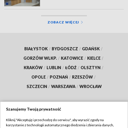
ZOBACZ WIĘCEJ
BIAŁYSTOK
/
BYDGOSZCZ
/
GDAŃSK
/
GORZÓW WLKP.
/
KATOWICE
/
KIELCE
/
KRAKÓW
/
LUBLIN
/
ŁÓDŹ
/
OLSZTYN
/
OPOLE
/
POZNAŃ
/
RZESZÓW
/
SZCZECIN
/
WARSZAWA
/
WROCŁAW
Szanujemy Twoją prywatność
Dołącz do nas:
Kliknij "Akceptuję i przechodzę do serwisu", aby wyrazić zgody na
korzystanie z technologii automatycznego śledzenia i zbierania danych,
TVP