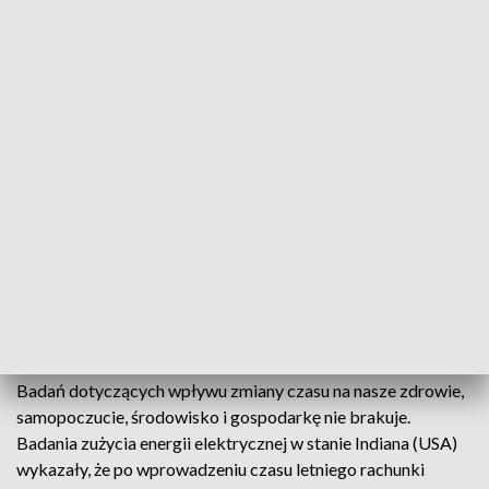
Dyskusja na temat zasadności zmiany czasu w Unii
Europejskiej toczy się od kilku lat. Konsultacje publiczne
przeprowadzone przez Komisję Europejską wśród
Europejczyków w 2018 roku wykazały, że 84 proc.
respondentów opowiedziało się za zniesieniem zmian czasu.
Zebrano w nich 4,6 mln odpowiedzi (największą liczbę w
historii).
Komisja Europejska - na prośbę obywateli, po rezolucji PE, a
także w oparciu o szereg badań naukowych - we wrześniu
2018 roku zaproponowała więc rezygnację z sezonowych
zmian czasu. Prace nad projektem przerwała pandemia
COVID-19.
Badań dotyczących wpływu zmiany czasu na nasze zdrowie,
samopoczucie, środowisko i gospodarkę nie brakuje.
Badania zużycia energii elektrycznej w stanie Indiana (USA)
wykazały, że po wprowadzeniu czasu letniego rachunki