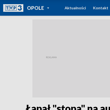
POWRÓT DO
OPOLE
Aktualności
Kontakt
TVP REGIONY
Łapał "stopa" na a