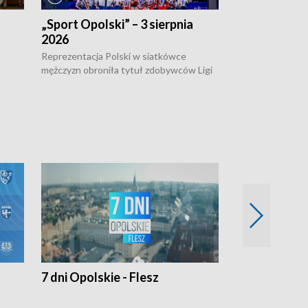
„Sport Opolski” – 3 sierpnia
„Sport Opolsk
2026
Reprezentacja P
mężczyzn w półfi
Reprezentacja Polski w siatkówce
meczu ćwierćfin
mężczyzn obroniła tytuł zdobywców Ligi
Biało-Czerwoni p
w
Narodów. W finale pokonali Amerykanów
Ningbo Ukraińcó
niejów
po tie-breaku. W meczu nie zabrakło
opolskich wątków.
7 dni Opolskie - Flesz
Opolskie o 