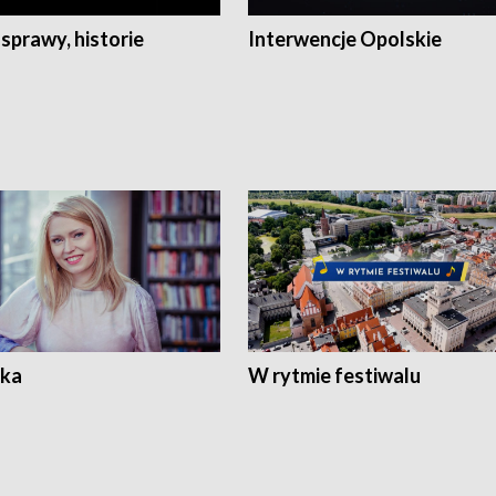
 sprawy, historie
Interwencje Opolskie
ka
W rytmie festiwalu