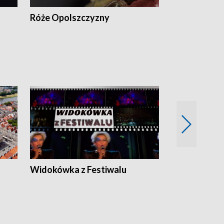
Róże Opolszczyzny
Czas report
Widokówka z Festiwalu
Strefa Kultu