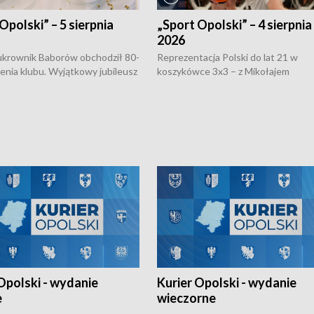
Opolski” – 5 sierpnia
„Sport Opolski” – 4 sierpnia
2026
rownik Baborów obchodził 80-
Reprezentacja Polski do lat 21 w
nienia klubu. Wyjątkowy jubileusz
koszykówce 3x3 – z Mikołajem
 na sportowo. W programie
Kowalczykiem z opolskiego AZS-u 
 turnieju eliminacyjnym
składzie - wygrała dwa z trzech tur
h Mistrzostw w siatkówce
w ramach Ligi Narodów. Rywalizacja
 amatorów w Opolu oraz o
odbyła się w węgierskim Szolnok.
lejarza Opole. Zapraszamy!
Opolski - wydanie
Kurier Opolski - wydanie
e
wieczorne