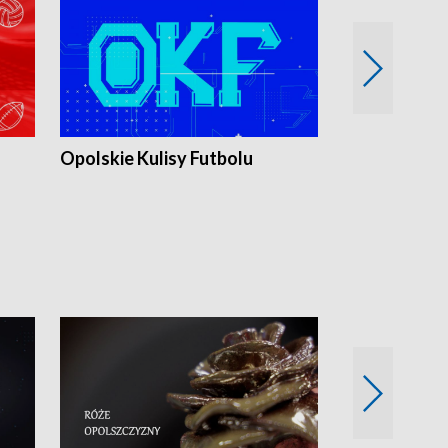
Opolskie Kulisy Futbolu
Złote chwile
sportu