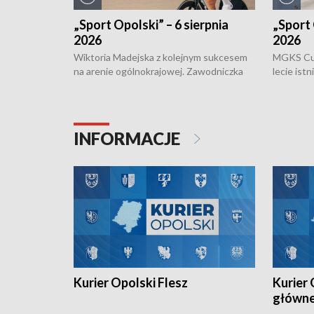
„Sport Opolski” – 6 sierpnia
„Sport 
2026
2026
Wiktoria Madejska z kolejnym sukcesem
MGKS Cuk
na arenie ogólnokrajowej. Zawodniczka
lecie ist
Klubu Kolarskiego Ziemia Brzeska
odbył się
została podwójna Mistrzynią Polski
również o
Juniorów Młodszych w kolarstwie
Otwartyc
torowym.
plażowej
INFORMACJE
meczu Ko
Kurier Opolski Flesz
Kurier 
główn