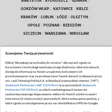
BIAŁYSTOK
/
BYDGOSZCZ
/
GDAŃSK
/
GORZÓW WLKP.
/
KATOWICE
/
KIELCE
/
KRAKÓW
/
LUBLIN
/
ŁÓDŹ
/
OLSZTYN
/
OPOLE
/
POZNAŃ
/
RZESZÓW
/
SZCZECIN
/
WARSZAWA
/
WROCŁAW
Szanujemy Twoją prywatność
Dołącz do nas:
Kliknij "Akceptuję i przechodzę do serwisu", aby wyrazić zgody na
korzystanie z technologii automatycznego śledzenia i zbierania danych,
TVP
dostęp do informacji na Twoim urządzeniu końcowym i ich
Abonament TVP
przechowywanie oraz na przetwarzanie Twoich danych osobowych przez
Regulamin TVP
nas, czyli Telewizję Polską S.A. w likwidacji (zwaną dalej również „TVP”),
Emisja w TVP
Zaufanych Partnerów z IAB* (1201 firm)
oraz pozostałych
Zaufanych
Polityka prywatności
Partnerów TVP (93 firm)
, w celach marketingowych (w tym do
Centrum informacji TVP
Moje zgody
zautomatyzowanego dopasowania reklam do Twoich zainteresowań i
mierzenia ich skuteczności) i pozostałych, które wskazujemy poniżej, a
Naziemna Telewizja Cyfrowa
Pomoc
także zgody na udostępnianie przez nas identyfikatora PPID do Google.
Sklep TVP
Biuro reklamy