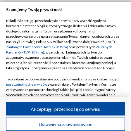
Szanujemy Twoją prywatność
Dołącz do nas:
Kliknij "Akceptuję i przechodzę do serwisu", aby wyrazić zgody na
korzystanie z technologii automatycznego śledzenia i zbierania danych,
TVP
dostęp do informacji na Twoim urządzeniu końcowym i ich
Abonament TVP
przechowywanie oraz na przetwarzanie Twoich danych osobowych przez
Regulamin TVP
nas, czyli Telewizję Polską S.A. w likwidacji (zwaną dalej również „TVP”),
Emisja w TVP
Zaufanych Partnerów z IAB* (1201 firm)
oraz pozostałych
Zaufanych
Polityka prywatności
Partnerów TVP (93 firm)
, w celach marketingowych (w tym do
Centrum informacji TVP
Moje zgody
zautomatyzowanego dopasowania reklam do Twoich zainteresowań i
mierzenia ich skuteczności) i pozostałych, które wskazujemy poniżej, a
Naziemna Telewizja Cyfrowa
Pomoc
także zgody na udostępnianie przez nas identyfikatora PPID do Google.
Sklep TVP
Biuro reklamy
Twoje dane osobowe zbierane podczas odwiedzania przez Ciebie naszych
Rada Programowa
poszczególnych serwisów
zwanych dalej „Portalem”, w tym informacje
Kontakt
zapisywane za pomocą technologii takich jak: pliki cookie, sygnalizatory
System NOS
WWW lub innych podobnych technologii umożliwiających świadczenie
dopasowanych i bezpiecznych usług, personalizację treści oraz reklam,
Informacje o nadawcy
Kanały
udostępnianie funkcji mediów społecznościowych oraz analizowanie
Akceptuję i przechodzę do serwisu
ruchu w Internecie.
Program dla prasy
©2026 Telewizja Polska S.A. w likwidacji
Biuro Reklamy
Twoje dane osobowe zbierane podczas odwiedzania przez Ciebie
Ustawienia zaawansowane
poszczególnych serwisów
na Portalu, takie jak adresy IP, identyfikatory
Ogłoszenie przetargowe