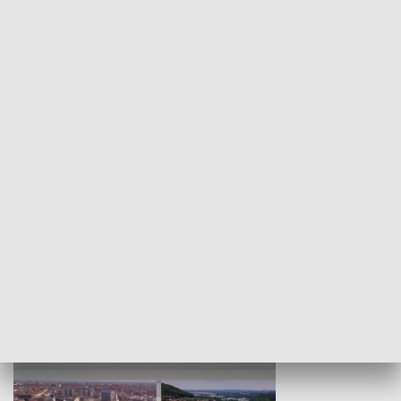
KULTURA I SZTUKA
Wejściówka
Zakładka
MNIEJSZOŚCI