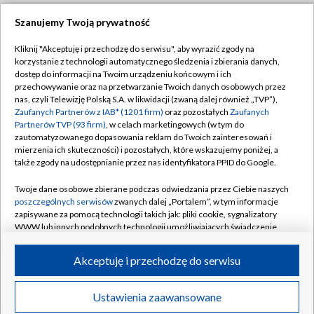
Szanujemy Twoją prywatność
Dołącz do nas:
Kliknij "Akceptuję i przechodzę do serwisu", aby wyrazić zgody na
korzystanie z technologii automatycznego śledzenia i zbierania danych,
TVP
dostęp do informacji na Twoim urządzeniu końcowym i ich
Abonament TVP
przechowywanie oraz na przetwarzanie Twoich danych osobowych przez
Regulamin TVP
nas, czyli Telewizję Polską S.A. w likwidacji (zwaną dalej również „TVP”),
Emisja w TVP
Zaufanych Partnerów z IAB* (1201 firm)
oraz pozostałych
Zaufanych
Polityka prywatności
Partnerów TVP (93 firm)
, w celach marketingowych (w tym do
Centrum informacji TVP
Moje zgody
zautomatyzowanego dopasowania reklam do Twoich zainteresowań i
mierzenia ich skuteczności) i pozostałych, które wskazujemy poniżej, a
Naziemna Telewizja Cyfrowa
Pomoc
także zgody na udostępnianie przez nas identyfikatora PPID do Google.
Sklep TVP
Biuro reklamy
Twoje dane osobowe zbierane podczas odwiedzania przez Ciebie naszych
Rada Programowa
poszczególnych serwisów
zwanych dalej „Portalem”, w tym informacje
Kontakt
zapisywane za pomocą technologii takich jak: pliki cookie, sygnalizatory
System NOS
WWW lub innych podobnych technologii umożliwiających świadczenie
dopasowanych i bezpiecznych usług, personalizację treści oraz reklam,
Informacje o nadawcy
Kanały
udostępnianie funkcji mediów społecznościowych oraz analizowanie
Akceptuję i przechodzę do serwisu
ruchu w Internecie.
Program dla prasy
©2026 Telewizja Polska S.A. w likwidacji
Biuro Reklamy
Twoje dane osobowe zbierane podczas odwiedzania przez Ciebie
Ustawienia zaawansowane
poszczególnych serwisów
na Portalu, takie jak adresy IP, identyfikatory
Ogłoszenie przetargowe