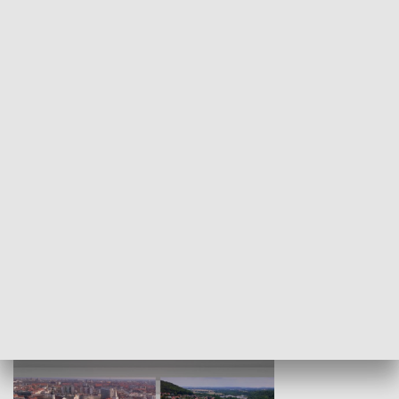
KULTURA I SZTUKA
Wejściówka
Zakładka
MNIEJSZOŚCI