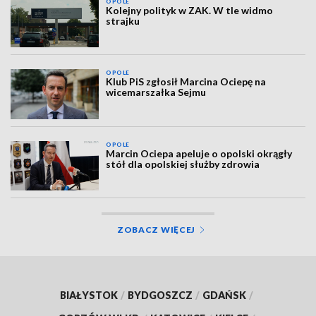
OPOLE
Kolejny polityk w ZAK. W tle widmo
strajku
OPOLE
Klub PiS zgłosił Marcina Ociepę na
wicemarszałka Sejmu
OPOLE
Marcin Ociepa apeluje o opolski okrągły
stół dla opolskiej służby zdrowia
ZOBACZ WIĘCEJ
BIAŁYSTOK
/
BYDGOSZCZ
/
GDAŃSK
/