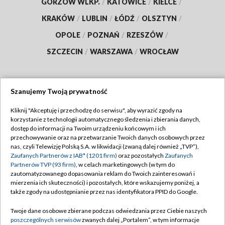
GORZÓW WLKP.
/
KATOWICE
/
KIELCE
/
KRAKÓW
/
LUBLIN
/
ŁÓDŹ
/
OLSZTYN
/
OPOLE
/
POZNAŃ
/
RZESZÓW
/
SZCZECIN
/
WARSZAWA
/
WROCŁAW
Szanujemy Twoją prywatność
Dołącz do nas:
Kliknij "Akceptuję i przechodzę do serwisu", aby wyrazić zgody na
korzystanie z technologii automatycznego śledzenia i zbierania danych,
TVP
dostęp do informacji na Twoim urządzeniu końcowym i ich
Abonament TVP
przechowywanie oraz na przetwarzanie Twoich danych osobowych przez
Regulamin TVP
nas, czyli Telewizję Polską S.A. w likwidacji (zwaną dalej również „TVP”),
Emisja w TVP
Zaufanych Partnerów z IAB* (1201 firm)
oraz pozostałych
Zaufanych
Polityka prywatności
Partnerów TVP (93 firm)
, w celach marketingowych (w tym do
Centrum informacji TVP
Moje zgody
zautomatyzowanego dopasowania reklam do Twoich zainteresowań i
mierzenia ich skuteczności) i pozostałych, które wskazujemy poniżej, a
Naziemna Telewizja Cyfrowa
Pomoc
także zgody na udostępnianie przez nas identyfikatora PPID do Google.
Sklep TVP
Biuro reklamy
Twoje dane osobowe zbierane podczas odwiedzania przez Ciebie naszych
Rada Programowa
poszczególnych serwisów
zwanych dalej „Portalem”, w tym informacje
Kontakt