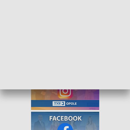
Z uczelni do Senatu. Na co chce postawić prof. Marcin Lorenc