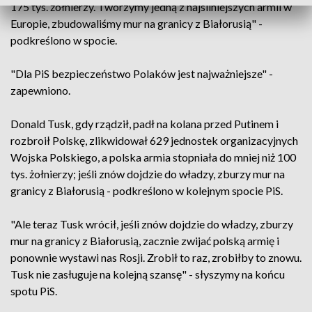
175 tys. żołnierzy. Tworzymy jedną z najsilniejszych armii w
Europie, zbudowaliśmy mur na granicy z Białorusią" -
podkreślono w spocie.
"Dla PiS bezpieczeństwo Polaków jest najważniejsze" -
zapewniono.
Donald Tusk, gdy rządził, padł na kolana przed Putinem i
rozbroił Polskę, zlikwidował 629 jednostek organizacyjnych
Wojska Polskiego, a polska armia stopniała do mniej niż 100
tys. żołnierzy; jeśli znów dojdzie do władzy, zburzy mur na
granicy z Białorusią - podkreślono w kolejnym spocie PiS.
"Ale teraz Tusk wrócił, jeśli znów dojdzie do władzy, zburzy
mur na granicy z Białorusią, zacznie zwijać polską armię i
ponownie wystawi nas Rosji. Zrobił to raz, zrobiłby to znowu.
Tusk nie zasługuje na kolejną szansę" - słyszymy na końcu
spotu PiS.