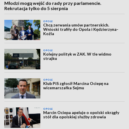
Młodzi mogą wejść do rady przy parlamencie.
Rekrutacja tylko do 5 sierpnia
OPOLE
Chcą zerwania umów partnerskich.
Wnioski trafiły do Opola i Kędzierzyna-
Koźla
OPOLE
Kolejny polityk w ZAK. W tle widmo
strajku
OPOLE
Klub PiS zgłosił Marcina Ociepę na
wicemarszałka Sejmu
OPOLE
Marcin Ociepa apeluje o opolski okrągły
stół dla opolskiej służby zdrowia