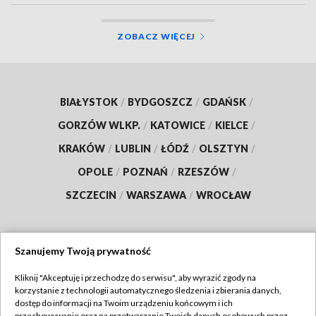
ZOBACZ WIĘCEJ
BIAŁYSTOK
/
BYDGOSZCZ
/
GDAŃSK
/
GORZÓW WLKP.
/
KATOWICE
/
KIELCE
/
KRAKÓW
/
LUBLIN
/
ŁÓDŹ
/
OLSZTYN
/
OPOLE
/
POZNAŃ
/
RZESZÓW
/
SZCZECIN
/
WARSZAWA
/
WROCŁAW
Szanujemy Twoją prywatność
Dołącz do nas:
Kliknij "Akceptuję i przechodzę do serwisu", aby wyrazić zgody na
korzystanie z technologii automatycznego śledzenia i zbierania danych,
TVP
dostęp do informacji na Twoim urządzeniu końcowym i ich
przechowywanie oraz na przetwarzanie Twoich danych osobowych przez