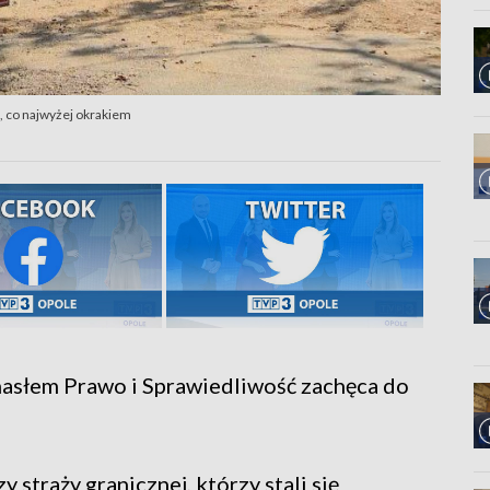
 co najwyżej okrakiem
asłem Prawo i Sprawiedliwość zachęca do
 straży granicznej, którzy stali się