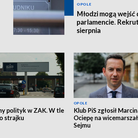
OPOLE
Młodzi mogą wejść 
parlamencie. Rekrut
sierpnia
OPOLE
ny polityk w ZAK. W tle
Klub PiS zgłosił Marcin
 strajku
Ociepę na wicemarsza
Sejmu