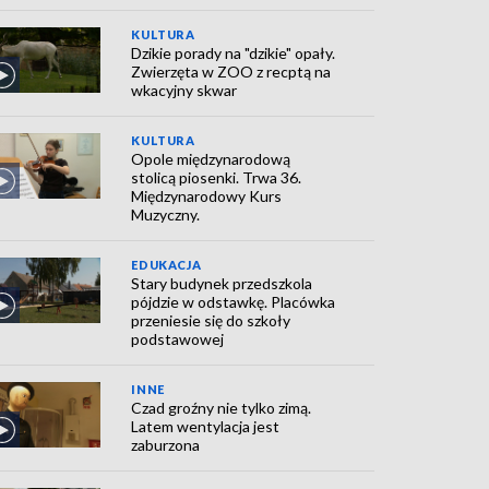
KULTURA
Dzikie porady na "dzikie" opały.
Zwierzęta w ZOO z recptą na
wkacyjny skwar
KULTURA
Opole międzynarodową
stolicą piosenki. Trwa 36.
Międzynarodowy Kurs
Muzyczny.
EDUKACJA
Stary budynek przedszkola
pójdzie w odstawkę. Placówka
przeniesie się do szkoły
podstawowej
INNE
Czad groźny nie tylko zimą.
Latem wentylacja jest
zaburzona