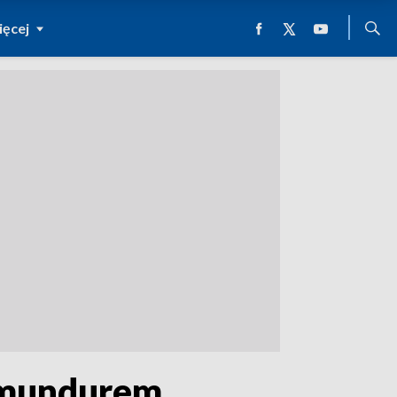
ęcej
 mundurem.