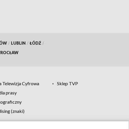
KÓW
/
LUBLIN
/
ŁÓDŹ
/
ROCŁAW
 Telewizja Cyfrowa
Sklep TVP
la prasy
tograficzny
sing (znaki)