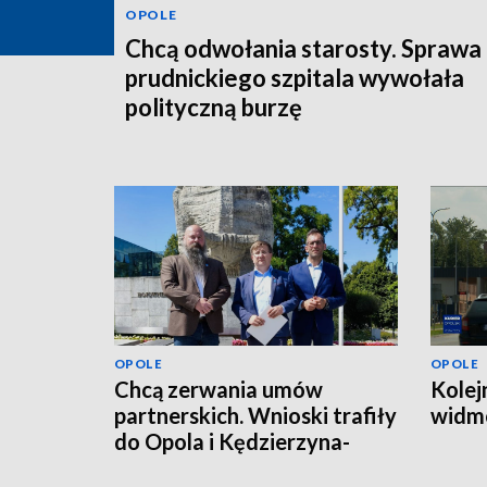
OPOLE
Chcą odwołania starosty. Sprawa
prudnickiego szpitala wywołała
polityczną burzę
OPOLE
OPOLE
Chcą zerwania umów
Kolej
partnerskich. Wnioski trafiły
widmo
do Opola i Kędzierzyna-
Koźla