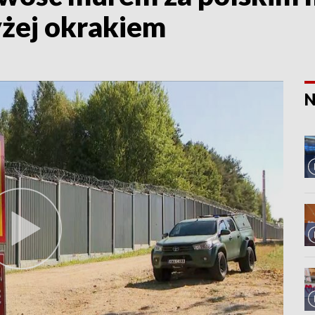
yżej okrakiem
N