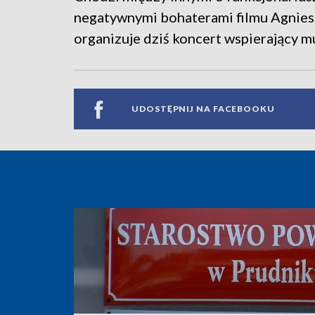
negatywnymi bohaterami filmu Agnieszk
organizuje dziś koncert wspierający 
UDOSTĘPNIJ NA FACEBOOKU