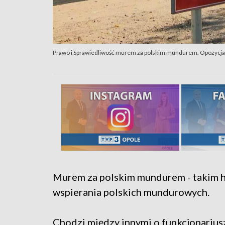
Prawo i Sprawiedliwość murem za polskim mundurem. Opozycja,
Murem za polskim mundurem - takim h
wspierania polskich mundurowych.
Chodzi między innymi o funkcjonariuszy