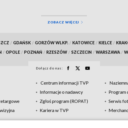
ZOBACZ WIĘCEJ
SZCZ
/
GDAŃSK
/
GORZÓW WLKP.
/
KATOWICE
/
KIELCE
/
KRA
N
/
OPOLE
/
POZNAŃ
/
RZESZÓW
/
SZCZECIN
/
WARSZAWA
/
W
Dołącz do nas:
Centrum informacji TVP
Naziemna
Informacje o nadawcy
Program d
zetargowe
Zgłoś program (ROPAT)
Serwis fo
wizyjna
Kariera w TVP
Merchandi