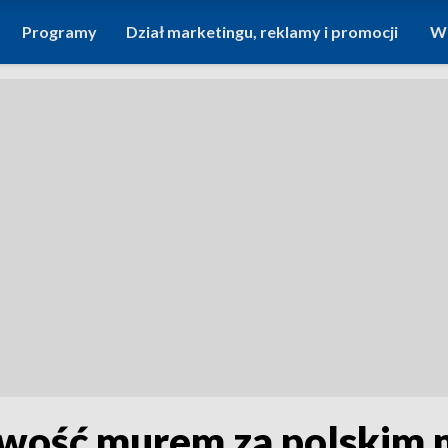
Programy
Dział marketingu, reklamy i promocji
Wi
iwość murem za polskim