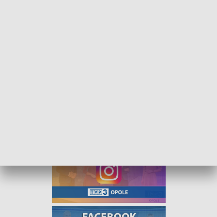
Święto trzeciego sektora. W Namysłowie odbył się festiwal organizacji
pozarządowych