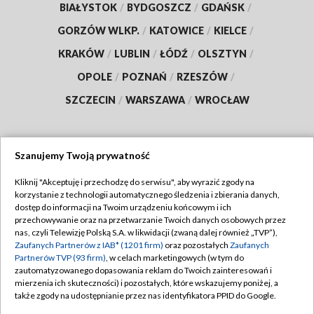
BIAŁYSTOK
/
BYDGOSZCZ
/
GDAŃSK
/
GORZÓW WLKP.
/
KATOWICE
/
KIELCE
/
KRAKÓW
/
LUBLIN
/
ŁÓDŹ
/
OLSZTYN
/
OPOLE
/
POZNAŃ
/
RZESZÓW
/
SZCZECIN
/
WARSZAWA
/
WROCŁAW
Szanujemy Twoją prywatność
Dołącz do nas:
Kliknij "Akceptuję i przechodzę do serwisu", aby wyrazić zgody na
korzystanie z technologii automatycznego śledzenia i zbierania danych,
TVP
dostęp do informacji na Twoim urządzeniu końcowym i ich
Abonament TVP
przechowywanie oraz na przetwarzanie Twoich danych osobowych przez
Regulamin TVP
nas, czyli Telewizję Polską S.A. w likwidacji (zwaną dalej również „TVP”),
Emisja w TVP
Zaufanych Partnerów z IAB* (1201 firm)
oraz pozostałych
Zaufanych
Polityka prywatności
Partnerów TVP (93 firm)
, w celach marketingowych (w tym do
Centrum informacji TVP
Moje zgody
zautomatyzowanego dopasowania reklam do Twoich zainteresowań i
mierzenia ich skuteczności) i pozostałych, które wskazujemy poniżej, a
Naziemna Telewizja Cyfrowa
Pomoc
także zgody na udostępnianie przez nas identyfikatora PPID do Google.
Sklep TVP
Biuro reklamy