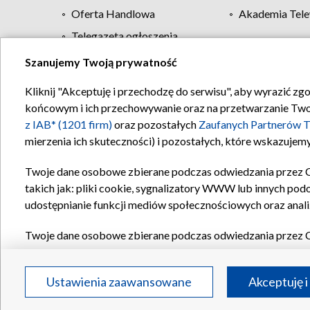
Oferta Handlowa
Akademia Tele
Telegazeta ogłoszenia
Szanujemy Twoją prywatność
Regulamin TVP
Kliknij "Akceptuję i przechodzę do serwisu", aby wyrazić zg
końcowym i ich przechowywanie oraz na przetwarzanie Twoich
z IAB* (1201 firm)
oraz pozostałych
Zaufanych Partnerów T
mierzenia ich skuteczności) i pozostałych, które wskazujemy
Twoje dane osobowe zbierane podczas odwiedzania przez 
takich jak: pliki cookie, sygnalizatory WWW lub innych pod
udostępnianie funkcji mediów społecznościowych oraz anali
Twoje dane osobowe zbierane podczas odwiedzania przez 
plików cookie, informacje o Twoich wyszukiwaniach w serwi
Partnerów TVP
dla realizacji następujących celów i funkc
Ustawienia zaawansowane
Akceptuję i
reklam, tworzenia profilu spersonalizowanych reklam, tworz
treści, stosowania badań rynkowych w celu generowania op