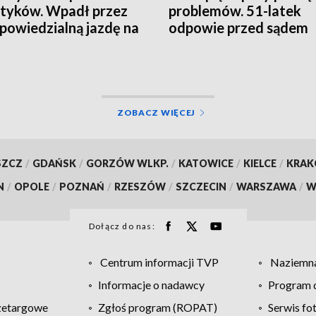
tyków. Wpadł przez
problemów. 51-latek
powiedzialną jazdę na
odpowie przed sądem
nodze
ZOBACZ WIĘCEJ
SZCZ
/
GDAŃSK
/
GORZÓW WLKP.
/
KATOWICE
/
KIELCE
/
KRA
N
/
OPOLE
/
POZNAŃ
/
RZESZÓW
/
SZCZECIN
/
WARSZAWA
/
W
Dołącz do nas:
Centrum informacji TVP
Naziemna
Informacje o nadawcy
Program d
zetargowe
Zgłoś program (ROPAT)
Serwis fo