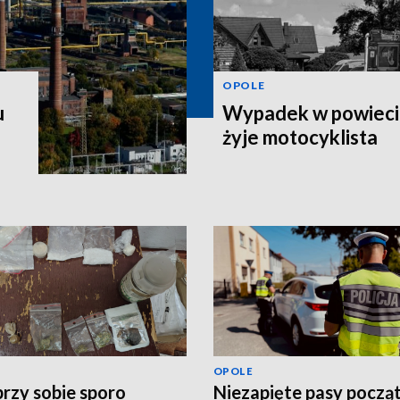
OPOLE
u
Wypadek w powiecie
żyje motocyklista
OPOLE
przy sobie sporo
Niezapięte pasy począ