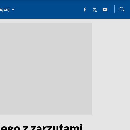
ęcej
ego z zarzutami