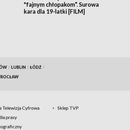
"fajnym chłopakom”. Surowa
kara dla 19-latki [FILM]
KÓW
/
LUBLIN
/
ŁÓDŹ
/
ROCŁAW
 Telewizja Cyfrowa
Sklep TVP
la prasy
tograficzny