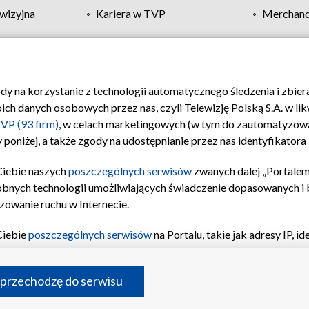
wizyjna
Kariera w TVP
Merchandi
Polityka prywatności
Moje zgody
Pomoc
Biuro re
ody na korzystanie z technologii automatycznego śledzenia i zbie
 danych osobowych przez nas, czyli Telewizję Polską S.A. w likw
VP (93 firm)
, w celach marketingowych (w tym do zautomatyzow
 poniżej, a także zgody na udostępnianie przez nas identyfikator
Ciebie naszych
poszczególnych serwisów
zwanych dalej „Portalem
obnych technologii umożliwiających świadczenie dopasowanych i be
zowanie ruchu w Internecie.
Ciebie
poszczególnych serwisów
na Portalu, takie jak adresy IP, 
sach Portalu czy historia odwiedzin będą przetwarzane przez TV
ji: przechowywania informacji na urządzeniu lub dostęp do nich,
©2026 Telewizja Polska S.A. w likwidacji
 przechodzę do serwisu
enia profilu spersonalizowanych treści, wyboru spersonalizowany
inii odbiorców, opracowywania i ulepszania produktów, zapewnie