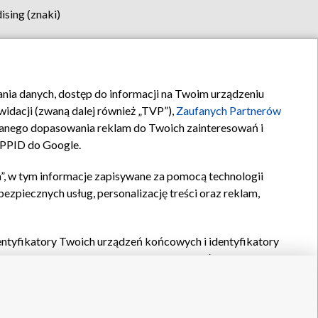
sing (znaki)
klamy
Kontakt
rania danych, dostęp do informacji na Twoim urządzeniu
idacji (zwaną dalej również „TVP”),
Zaufanych Partnerów
anego dopasowania reklam do Twoich zainteresowań i
a PPID do Google.
”, w tym informacje zapisywane za pomocą technologii
zpiecznych usług, personalizację treści oraz reklam,
identyfikatory Twoich urządzeń końcowych i identyfikatory
P,
Zaufanych Partnerów z IAB
oraz pozostałych
Zaufanych
 wyboru podstawowych reklam, wyboru spersonalizowanych
ch treści, pomiaru wydajności reklam, pomiaru wydajności
nia bezpieczeństwa, zapobiegania oszustwom i usuwania