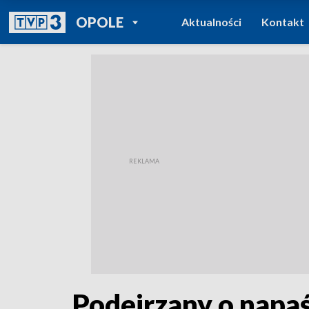
POWRÓT DO
OPOLE
Aktualności
Kontakt
TVP REGIONY
Podejrzany o napa