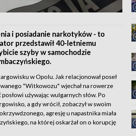
nia i posiadanie narkotyków - to
ator przedstawił 40-letniemu
ybicie szyby w samochodzie
embaczyńskiego.
targowisku w Opolu. Jak relacjonował poseł
owanego "Witkowozu" wjechał na rowerze
ć posłowi używając wulgarnych słów. Po
argowisko, a gdy wrócił, zobaczył w swoim
okrzywdzonego, agresję u napastnika miała
ńskiego, na której oskarżał on o korupcję