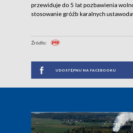
przewiduje do 5 lat pozbawienia wolno
stosowanie gróźb karalnych ustawodawc
Źródło:
UDOSTĘPNIJ NA FACEBOOKU