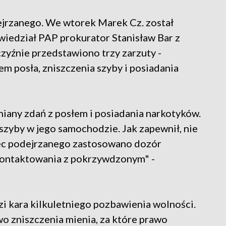
dejrzanego. We wtorek Marek Cz. został
iedział PAP prokurator Stanisław Bar z
yźnie przedstawiono trzy zarzuty -
m posła, zniszczenia szyby i posiadania
miany zdań z posłem i posiadania narkotyków.
 szyby w jego samochodzie. Jak zapewnił, nie
ec podejrzanego zastosowano dozór
 i kontaktowania z pokrzywdzonym" -
i kara kilkuletniego pozbawienia wolności.
o zniszczenia mienia, za które prawo