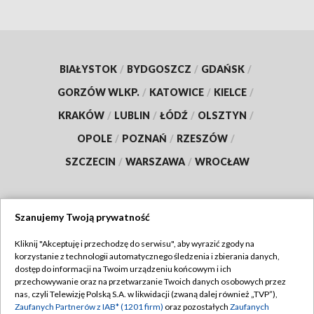
BIAŁYSTOK
/
BYDGOSZCZ
/
GDAŃSK
/
GORZÓW WLKP.
/
KATOWICE
/
KIELCE
/
KRAKÓW
/
LUBLIN
/
ŁÓDŹ
/
OLSZTYN
/
OPOLE
/
POZNAŃ
/
RZESZÓW
/
SZCZECIN
/
WARSZAWA
/
WROCŁAW
Szanujemy Twoją prywatność
Dołącz do nas:
Kliknij "Akceptuję i przechodzę do serwisu", aby wyrazić zgody na
korzystanie z technologii automatycznego śledzenia i zbierania danych,
TVP
dostęp do informacji na Twoim urządzeniu końcowym i ich
Abonament TVP
przechowywanie oraz na przetwarzanie Twoich danych osobowych przez
Regulamin TVP
nas, czyli Telewizję Polską S.A. w likwidacji (zwaną dalej również „TVP”),
Emisja w TVP
Zaufanych Partnerów z IAB* (1201 firm)
oraz pozostałych
Zaufanych
Polityka prywatności