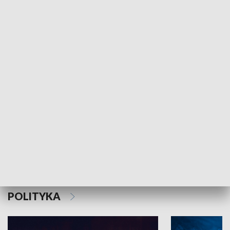
MNIEJSZOŚCI
Schlesien Journal
POLITYKA