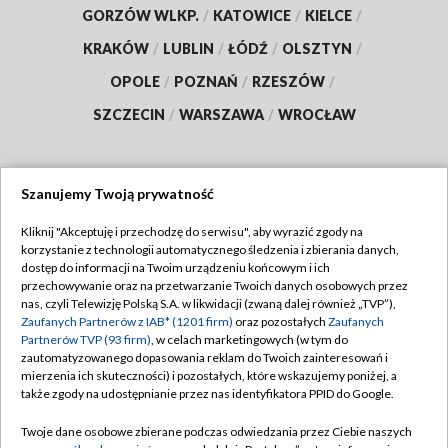
GORZÓW WLKP.
/
KATOWICE
/
KIELCE
/
KRAKÓW
/
LUBLIN
/
ŁÓDŹ
/
OLSZTYN
/
OPOLE
/
POZNAŃ
/
RZESZÓW
/
SZCZECIN
/
WARSZAWA
/
WROCŁAW
Szanujemy Twoją prywatność
Dołącz do nas:
Kliknij "Akceptuję i przechodzę do serwisu", aby wyrazić zgody na
korzystanie z technologii automatycznego śledzenia i zbierania danych,
TVP
dostęp do informacji na Twoim urządzeniu końcowym i ich
Abonament TVP
przechowywanie oraz na przetwarzanie Twoich danych osobowych przez
Regulamin TVP
nas, czyli Telewizję Polską S.A. w likwidacji (zwaną dalej również „TVP”),
Emisja w TVP
Zaufanych Partnerów z IAB* (1201 firm)
oraz pozostałych
Zaufanych
Polityka prywatności
Partnerów TVP (93 firm)
, w celach marketingowych (w tym do
Centrum informacji TVP
Moje zgody
zautomatyzowanego dopasowania reklam do Twoich zainteresowań i
mierzenia ich skuteczności) i pozostałych, które wskazujemy poniżej, a
Naziemna Telewizja Cyfrowa
Pomoc
także zgody na udostępnianie przez nas identyfikatora PPID do Google.
Sklep TVP
Biuro reklamy
Twoje dane osobowe zbierane podczas odwiedzania przez Ciebie naszych
Rada Programowa