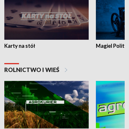
Karty na stół
Magiel Polity
ROLNICTWO I WIEŚ