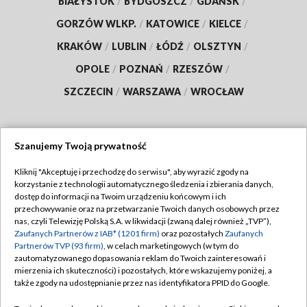
BIAŁYSTOK
/
BYDGOSZCZ
/
GDAŃSK
/
GORZÓW WLKP.
/
KATOWICE
/
KIELCE
/
KRAKÓW
/
LUBLIN
/
ŁÓDŹ
/
OLSZTYN
/
OPOLE
/
POZNAŃ
/
RZESZÓW
/
SZCZECIN
/
WARSZAWA
/
WROCŁAW
Szanujemy Twoją prywatność
Dołącz do nas:
Kliknij "Akceptuję i przechodzę do serwisu", aby wyrazić zgody na
korzystanie z technologii automatycznego śledzenia i zbierania danych,
TVP
dostęp do informacji na Twoim urządzeniu końcowym i ich
Abonament TVP
przechowywanie oraz na przetwarzanie Twoich danych osobowych przez
Regulamin TVP
nas, czyli Telewizję Polską S.A. w likwidacji (zwaną dalej również „TVP”),
Emisja w TVP
Zaufanych Partnerów z IAB* (1201 firm)
oraz pozostałych
Zaufanych
Polityka prywatności
Partnerów TVP (93 firm)
, w celach marketingowych (w tym do
Centrum informacji TVP
Moje zgody
zautomatyzowanego dopasowania reklam do Twoich zainteresowań i
mierzenia ich skuteczności) i pozostałych, które wskazujemy poniżej, a
Naziemna Telewizja Cyfrowa
Pomoc
także zgody na udostępnianie przez nas identyfikatora PPID do Google.
Sklep TVP
Biuro reklamy